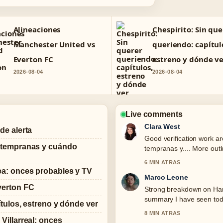
Alineaciones
Chespirito: Sin que
Manchester United vs
queriendo: capítul
Everton FC
estreno y dónde v
2026-08-04
2026-08-04
Live comments
Clara West
de alerta
Good verification work a
s tempranas y cuándo
tempranas y.... More outle
6 MIN ATRAS
ea: onces probables y TV
Marco Leone
verton FC
Strong breakdown on Harry 
summary I have seen tod
ítulos, estreno y dónde ver
8 MIN ATRAS
Villarreal: onces