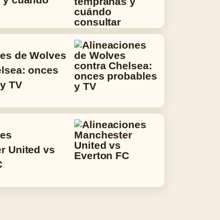
nes de Wolves
elsea: onces
 y TV
nes
r United vs
C