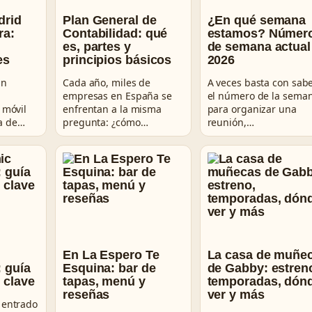
drid
Plan General de
¿En qué semana
ra:
Contabilidad: qué
estamos? Númer
es, partes y
de semana actual
es
principios básicos
2026
un
Cada año, miles de
A veces basta con sab
empresas en España se
el número de la sema
 móvil
enfrentan a la misma
para organizar una
a de…
pregunta: ¿cómo…
reunión,…
c
En La Espero Te
La casa de muñe
: guía
Esquina: bar de
de Gabby: estren
 clave
tapas, menú y
temporadas, dón
reseñas
ver y más
 entrado