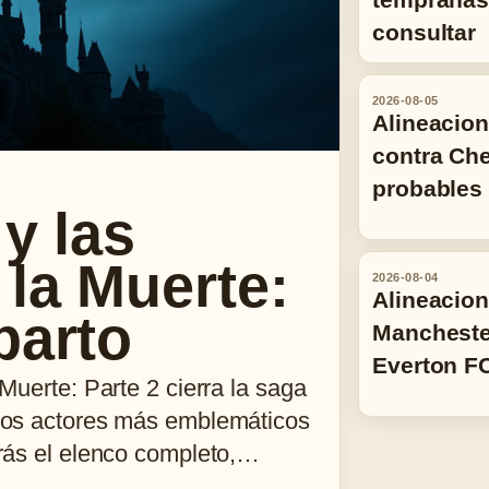
consultar
2026-08-05
Alineacio
contra Ch
probables
 y las
 la Muerte:
2026-08-04
Alineacio
parto
Mancheste
Everton F
 Muerte: Parte 2 cierra la saga
 los actores más emblemáticos
arás el elenco completo,…