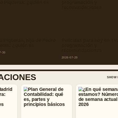
o Piqueras, hijo de Pedro
Películas para hoy en TV
eras: ¿quién es
programación y
recomendaciones
7-30
2026-07-29
ACIONES
SHOW