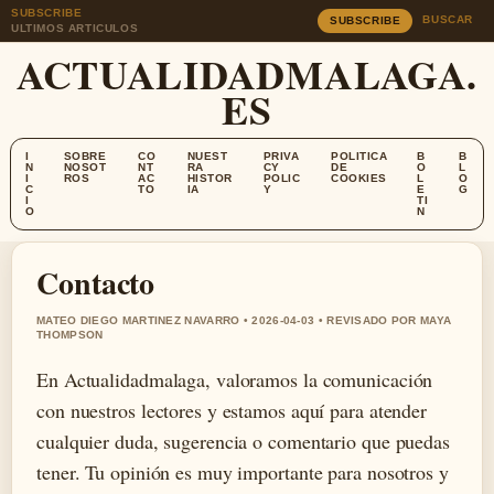
SUBSCRIBE
BUSCAR
SUBSCRIBE
ULTIMOS ARTICULOS
ACTUALIDADMALAGA.
ES
I
SOBRE
CO
NUEST
PRIVA
POLITICA
B
B
N
NOSOT
NT
RA
CY
DE
O
L
I
ROS
AC
HISTOR
POLIC
COOKIES
L
O
C
TO
IA
Y
E
G
I
TI
O
N
Contacto
MATEO DIEGO MARTINEZ NAVARRO • 2026-04-03 • REVISADO POR MAYA
THOMPSON
En Actualidadmalaga, valoramos la comunicación
con nuestros lectores y estamos aquí para atender
cualquier duda, sugerencia o comentario que puedas
tener. Tu opinión es muy importante para nosotros y