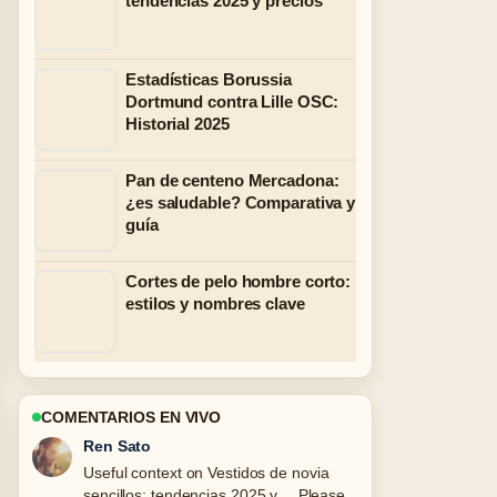
tendencias 2025 y precios
Estadísticas Borussia
Dortmund contra Lille OSC:
Historial 2025
Pan de centeno Mercadona:
¿es saludable? Comparativa y
guía
Cortes de pelo hombre corto:
estilos y nombres clave
COMENTARIOS EN VIVO
Emma Karlsson
The reporting on Donald Trump y Elon
Musk: ¿Apoyo, amistad... feels solid