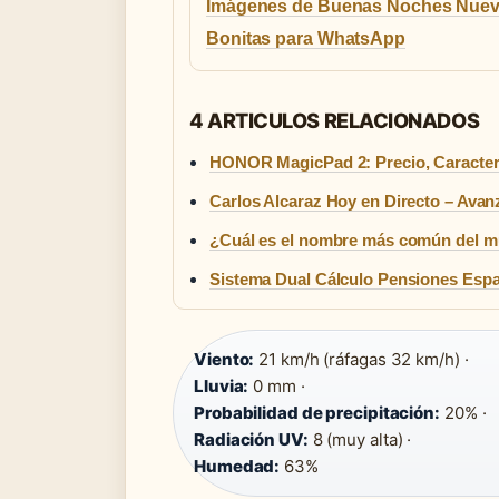
Imágenes de Buenas Noches Nuev
Bonitas para WhatsApp
4 ARTICULOS RELACIONADOS
HONOR MagicPad 2: Precio, Caracterí
Carlos Alcaraz Hoy en Directo – Avan
¿Cuál es el nombre más común del m
Sistema Dual Cálculo Pensiones Esp
Viento:
21 km/h (ráfagas 32 km/h) ·
Lluvia:
0 mm ·
Probabilidad de precipitación:
20% ·
Radiación UV:
8 (muy alta) ·
Humedad:
63%