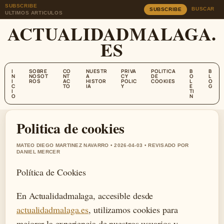
SUBSCRIBE
BUSCAR
SUBSCRIBE
ULTIMOS ARTICULOS
ACTUALIDADMALAGA.
ES
I
SOBRE
CO
NUESTR
PRIVA
POLITICA
B
B
N
NOSOT
NT
A
CY
DE
O
L
I
ROS
AC
HISTOR
POLIC
COOKIES
L
O
C
TO
IA
Y
E
G
I
TI
O
N
Politica de cookies
MATEO DIEGO MARTINEZ NAVARRO • 2026-04-03 • REVISADO POR
DANIEL MERCER
Política de Cookies
En Actualidadmalaga, accesible desde
actualidadmalaga.es
, utilizamos cookies para
mejorar la experiencia de nuestros usuarios y