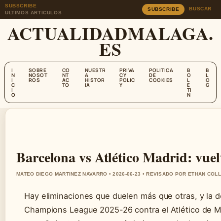
SUBSCRIBE
BUSCAR
SUBSCRIBE
ULTIMOS ARTICULOS
ACTUALIDADMALAGA.
ES
I
SOBRE
CO
NUESTR
PRIVA
POLITICA
B
B
N
NOSOT
NT
A
CY
DE
O
L
I
ROS
AC
HISTOR
POLIC
COOKIES
L
O
C
TO
IA
Y
E
G
I
TI
O
N
Barcelona vs Atlético Madrid: vuel
MATEO DIEGO MARTINEZ NAVARRO • 2026-06-23 • REVISADO POR ETHAN COLL
Hay eliminaciones que duelen más que otras, y la de
Champions League 2025-26 contra el Atlético de Ma