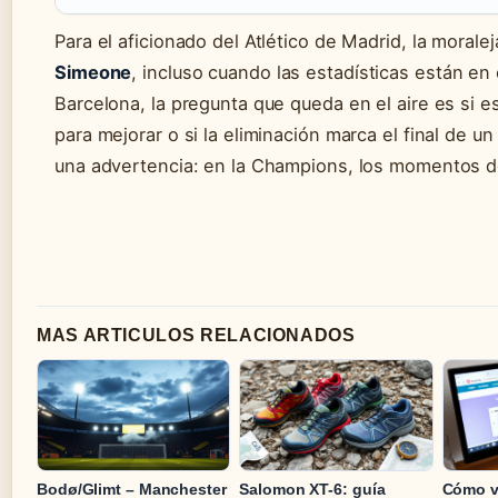
Para el aficionado del Atlético de Madrid, la moralej
Simeone
, incluso cuando las estadísticas están en 
Barcelona, la pregunta que queda en el aire es si e
para mejorar o si la eliminación marca el final de u
una advertencia: en la Champions, los momentos de
MAS ARTICULOS RELACIONADOS
Bodø/Glimt – Manchester
Salomon XT-6: guía
Cómo v