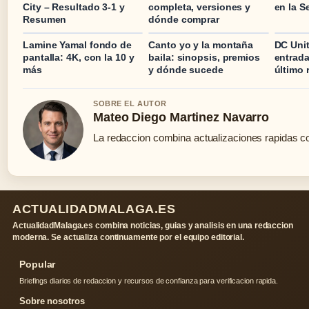
City – Resultado 3-1 y
completa, versiones y
en la S
Resumen
dónde comprar
Lamine Yamal fondo de
Canto yo y la montaña
DC Unit
pantalla: 4K, con la 10 y
baila: sinopsis, premios
entrada
más
y dónde sucede
último 
SOBRE EL AUTOR
Mateo Diego Martinez Navarro
La redaccion combina actualizaciones rapidas co
ACTUALIDADMALAGA.ES
ActualidadMalaga.es combina noticias, guias y analisis en una redaccion
moderna. Se actualiza continuamente por el equipo editorial.
Popular
Briefings diarios de redaccion y recursos de confianza para verificacion rapida.
Sobre nosotros