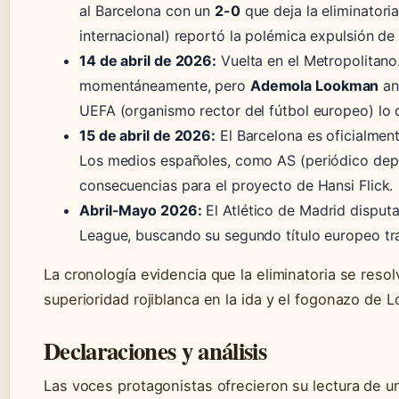
al Barcelona con un
2-0
que deja la eliminatori
internacional) reportó la polémica expulsión de 
14 de abril de 2026:
Vuelta en el Metropolitano
momentáneamente, pero
Ademola Lookman
ano
UEFA (organismo rector del fútbol europeo) lo c
15 de abril de 2026:
El Barcelona es oficialmen
Los medios españoles, como AS (periódico depor
consecuencias para el proyecto de Hansi Flick.
Abril-Mayo 2026:
El Atlético de Madrid disputa
League, buscando su segundo título europeo tra
La cronología evidencia que la eliminatoria se res
superioridad rojiblanca en la ida y el fogonazo de 
Declaraciones y análisis
Las voces protagonistas ofrecieron su lectura de un