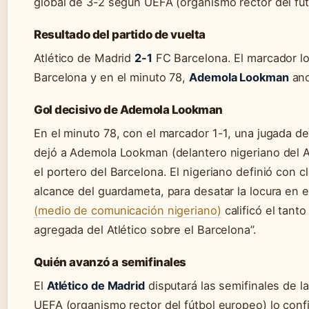
global de 3-2 según UEFA (organismo rector del fút
Resultado del partido de vuelta
Atlético de Madrid
2-1
FC Barcelona. El marcador lo 
Barcelona y en el minuto 78,
Ademola Lookman
ano
Gol decisivo de Ademola Lookman
En el minuto 78, con el marcador 1-1, una jugada de
dejó a Ademola Lookman (delantero nigeriano del 
el portero del Barcelona. El nigeriano definió con c
alcance del guardameta, para desatar la locura en 
(medio de comunicación nigeriano)
calificó el tanto
agregada del Atlético sobre el Barcelona”.
Quién avanzó a semifinales
El
Atlético de Madrid
disputará las semifinales de 
UEFA (organismo rector del fútbol europeo) lo confi