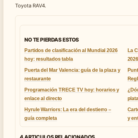
Toyota RAV4.
NO TE PIERDAS ESTOS
Partidos de clasificación al Mundial 2026
La C
hoy: resultados tabla
202
Puerta del Mar Valencia: guía de la plaza y
Punt
restaurante
Regl
Programación TRECE TV hoy: horarios y
¿Dón
enlace al directo
plat
Hyrule Warriors: La era del destierro –
Cart
guía completa
y en
4 ARTICULOS RELACIONADOS