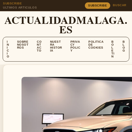
SUBSCRIBE
BUSCAR
SUBSCRIBE
ULTIMOS ARTICULOS
ACTUALIDADMALAGA.
ES
I
SOBRE
CO
NUEST
PRIVA
POLITICA
B
B
N
NOSOT
NT
RA
CY
DE
O
L
I
ROS
AC
HISTOR
POLIC
COOKIES
L
O
C
TO
IA
Y
E
G
I
TI
O
N