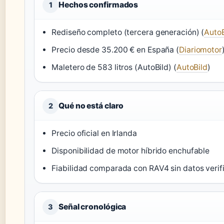
Hechos confirmados
1
Rediseño completo (tercera generación) (
AutoB
Precio desde 35.200 € en España (
Diariomotor
Maletero de 583 litros (AutoBild) (
AutoBild
)
Qué no está claro
2
Precio oficial en Irlanda
Disponibilidad de motor híbrido enchufable
Fiabilidad comparada con RAV4 sin datos verif
Señal cronológica
3