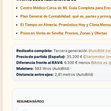
Centro Médico Cerca de Mí: Guía Completa para Enc
Plan General de Contabilidad: qué es, partes y princi
El Tiempo en Almería: Pronóstico Hoy y Clima Mensu
Pisos en Venta en Sevilla: Precios, Zonas y Ofertas
Rediseño completo:
Tercera generación (
AutoBild (re
Precio de partida (España):
35.200 € (
Diariomotor (m
Diferencia frente al RAV4:
6.300 € menos (
Motor.es (
Maletero:
583 litros (AutoBild) ·
Distancia entre ejes:
2,81 metros (AutoBild)
RESUMEN RÁPIDO