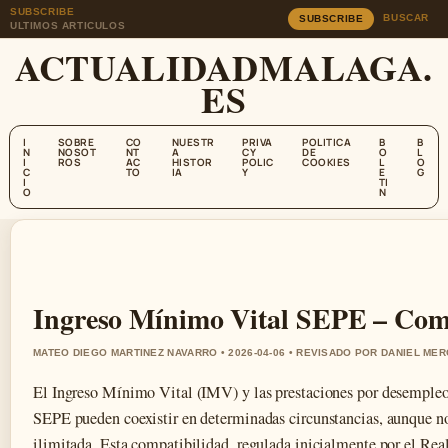
SUBSCRIBE
BUSCAR
SUBSCRIBE
ULTIMOS ARTICULOS
ACTUALIDADMALAGA.
ES
I
SOBRE
CO
NUESTR
PRIVA
POLITICA
B
B
N
NOSOT
NT
A
CY
DE
O
L
I
ROS
AC
HISTOR
POLIC
COOKIES
L
O
C
TO
IA
Y
E
G
I
TI
O
N
Ingreso Mínimo Vital SEPE – Comp
MATEO DIEGO MARTINEZ NAVARRO • 2026-04-06 • REVISADO POR DANIEL ME
El Ingreso Mínimo Vital (IMV) y las prestaciones por desempleo
SEPE pueden coexistir en determinadas circunstancias, aunque n
ilimitada. Esta compatibilidad, regulada inicialmente por el Rea