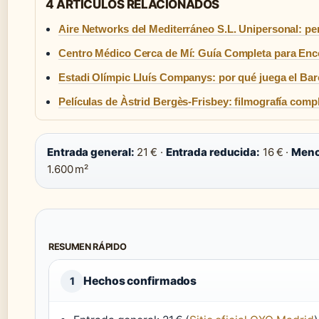
4 ARTICULOS RELACIONADOS
Aire Networks del Mediterráneo S.L. Unipersonal: per
Centro Médico Cerca de Mí: Guía Completa para Enc
Estadi Olímpic Lluís Companys: por qué juega el Bar
Películas de Àstrid Bergès-Frisbey: filmografía comp
Entrada general:
21 € ·
Entrada reducida:
16 € ·
Meno
1.600 m²
RESUMEN RÁPIDO
Hechos confirmados
1