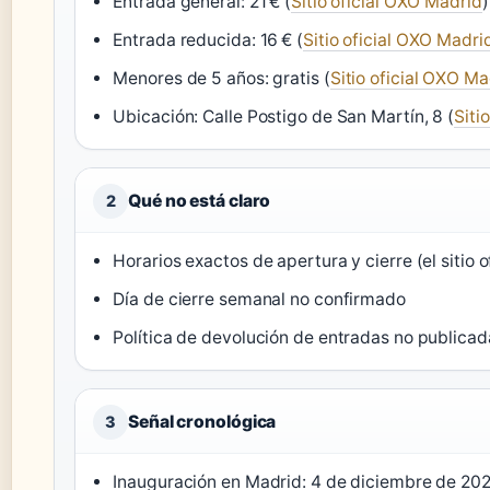
Entrada general: 21 € (
Sitio oficial OXO Madrid
)
Entrada reducida: 16 € (
Sitio oficial OXO Madri
Menores de 5 años: gratis (
Sitio oficial OXO Ma
Ubicación: Calle Postigo de San Martín, 8 (
Siti
Qué no está claro
2
Horarios exactos de apertura y cierre (el sitio o
Día de cierre semanal no confirmado
Política de devolución de entradas no publicad
Señal cronológica
3
Inauguración en Madrid: 4 de diciembre de 202