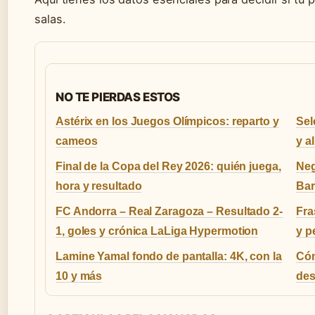
salas.
NO TE PIERDAS ESTOS
Astérix en los Juegos Olímpicos: reparto y
Sel
cameos
y a
Final de la Copa del Rey 2026: quién juega,
Neg
hora y resultado
Ba
FC Andorra – Real Zaragoza – Resultado 2-
Fra
1, goles y crónica LaLiga Hypermotion
y pe
Lamine Yamal fondo de pantalla: 4K, con la
Cóm
10 y más
des