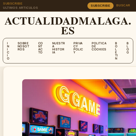
SUBSCRIBE
BUSCAR
SUBSCRIBE
ULTIMOS ARTICULOS
ACTUALIDADMALAGA.
ES
I
SOBRE
CO
NUESTR
PRIVA
POLITICA
B
B
N
NOSOT
NT
A
CY
DE
O
L
I
ROS
AC
HISTOR
POLIC
COOKIES
L
O
C
TO
IA
Y
E
G
I
TI
O
N