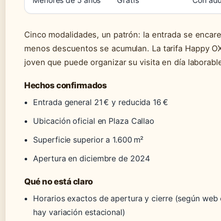
Menores de 5 años
Gratis
Con adu
Cinco modalidades, un patrón: la entrada se encare
menos descuentos se acumulan. La tarifa Happy OXO
joven que puede organizar su visita en día laborabl
Hechos confirmados
Entrada general 21 € y reducida 16 €
Ubicación oficial en Plaza Callao
Superficie superior a 1.600 m²
Apertura en diciembre de 2024
Qué no está claro
Horarios exactos de apertura y cierre (según web of
hay variación estacional)