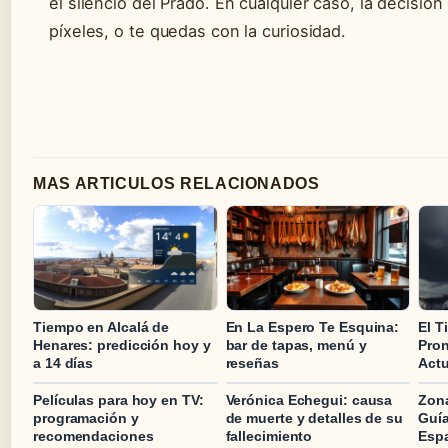
el silencio del Prado. En cualquier caso, la decisió
píxeles, o te quedas con la curiosidad.
MAS ARTICULOS RELACIONADOS
Tiempo en Alcalá de
En La Espero Te Esquina:
El T
Henares: predicción hoy y
bar de tapas, menú y
Pron
a 14 días
reseñas
Actu
Películas para hoy en TV:
Verónica Echegui: causa
Zona
programación y
de muerte y detalles de su
Guía
recomendaciones
fallecimiento
Esp