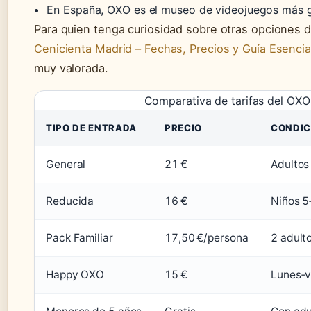
En España, OXO es el museo de videojuegos más 
Para quien tenga curiosidad sobre otras opciones d
Cenicienta Madrid – Fechas, Precios y Guía Esencia
muy valorada.
Comparativa de tarifas del OX
TIPO DE ENTRADA
PRECIO
CONDIC
General
21 €
Adultos
Reducida
16 €
Niños 5
Pack Familiar
17,50 €/persona
2 adulto
Happy OXO
15 €
Lunes‑v