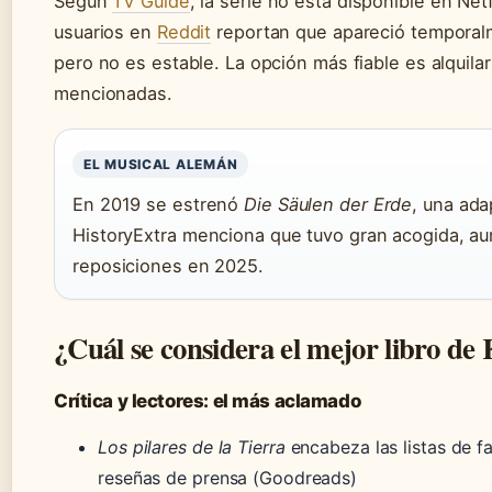
Según
TV Guide
, la serie no está disponible en Net
usuarios en
Reddit
reportan que apareció temporal
pero no es estable. La opción más fiable es alquila
mencionadas.
EL MUSICAL ALEMÁN
En 2019 se estrenó
Die Säulen der Erde
, una ada
HistoryExtra menciona que tuvo gran acogida, a
reposiciones en 2025.
¿Cuál se considera el mejor libro de 
Crítica y lectores: el más aclamado
Los pilares de la Tierra
encabeza las listas de f
reseñas de prensa (Goodreads)