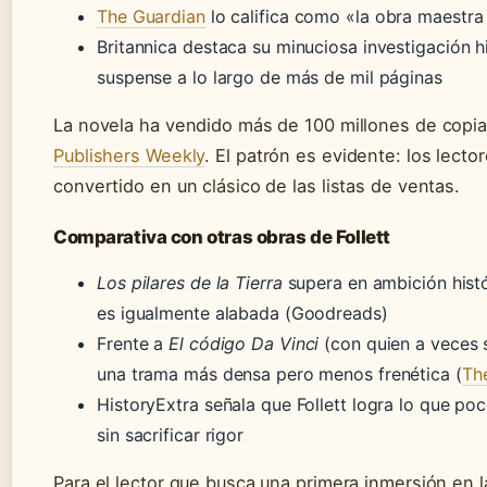
The Guardian
lo califica como «la obra maestra
Britannica destaca su minuciosa investigación h
suspense a lo largo de más de mil páginas
La novela ha vendido más de 100 millones de copi
Publishers Weekly
. El patrón es evidente: los lecto
convertido en un clásico de las listas de ventas.
Comparativa con otras obras de Follett
Los pilares de la Tierra
supera en ambición hist
es igualmente alabada (Goodreads)
Frente a
El código Da Vinci
(con quien a veces s
una trama más densa pero menos frenética (
Th
HistoryExtra señala que Follett logra lo que po
sin sacrificar rigor
Para el lector que busca una primera inmersión en l