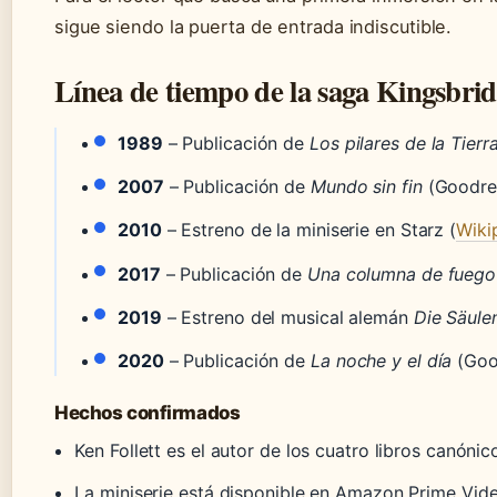
sigue siendo la puerta de entrada indiscutible.
Línea de tiempo de la saga Kingsbri
1989
– Publicación de
Los pilares de la Tierr
2007
– Publicación de
Mundo sin fin
(Goodre
2010
– Estreno de la miniserie en Starz (
Wiki
2017
– Publicación de
Una columna de fuego
2019
– Estreno del musical alemán
Die Säule
2020
– Publicación de
La noche y el día
(Goo
Hechos confirmados
Ken Follett es el autor de los cuatro libros canónic
La miniserie está disponible en Amazon Prime Vide