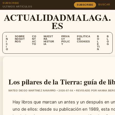
SUBSCRIBE
BUSCAR
SUBSCRIBE
ULTIMOS ARTICULOS
ACTUALIDADMALAGA.
ES
I
SOBRE
CO
NUEST
PRIVA
POLITICA
B
B
N
NOSOT
NT
RA
CY
DE
O
L
I
ROS
AC
HISTOR
POLIC
COOKIES
L
O
C
TO
IA
Y
E
G
I
TI
O
N
Los pilares de la Tierra: guía de li
MATEO DIEGO MARTINEZ NAVARRO • 2026-07-04 • REVISADO POR HANNA BER
Hay libros que marcan un antes y un después en u
uno de ellos: desde su publicación en 1989, esta no