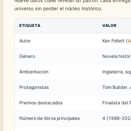
Nueve datos clave revelan un patrón: cada entrega 
universo sin perder el núcleo histórico.
ETIQUETA
VALOR
Autor
Ken Follett (
W
Género
Novela histór
Ambientación
Inglaterra, si
Protagonistas
Tom Builder, A
Premios destacados
Finalista del
Número de libros principales
4 (1989-2020