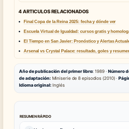
4 ARTICULOS RELACIONADOS
Final Copa de la Reina 2025: fecha y dónde ver
Escuela Virtual de Igualdad: cursos gratis y homolo
El Tiempo en San Javier: Pronóstico y Alertas Actual
Arsenal vs Crystal Palace: resultado, goles y resume
Año de publicación del primer libro:
1989 ·
Número de
de adaptación:
Miniserie de 8 episodios (2010) ·
Pági
Idioma original:
Inglés
RESUMEN RÁPIDO