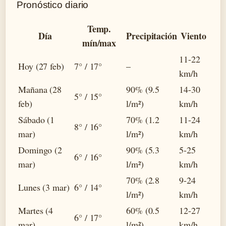
Pronóstico diario
Temp.
Día
Precipitación
Viento
mín/max
11-22
Hoy (27 feb)
7° / 17°
–
km/h
Mañana (28
90% (9.5
14-30
5° / 15°
feb)
l/m²)
km/h
Sábado (1
70% (1.2
11-24
8° / 16°
mar)
l/m²)
km/h
Domingo (2
90% (5.3
5-25
6° / 16°
mar)
l/m²)
km/h
70% (2.8
9-24
Lunes (3 mar)
6° / 14°
l/m²)
km/h
Martes (4
60% (0.5
12-27
6° / 17°
mar)
l/m²)
km/h