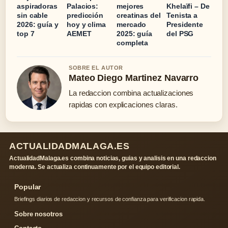
aspiradoras
Palacios:
mejores
Khelaïfi – De
sin cable
predicción
creatinas del
Tenista a
2026: guía y
hoy y clima
mercado
Presidente
top 7
AEMET
2025: guía
del PSG
completa
SOBRE EL AUTOR
Mateo Diego Martinez Navarro
La redaccion combina actualizaciones
rapidas con explicaciones claras.
ACTUALIDADMALAGA.ES
ActualidadMalaga.es combina noticias, guias y analisis en una redaccion
moderna. Se actualiza continuamente por el equipo editorial.
Popular
Briefings diarios de redaccion y recursos de confianza para verificacion rapida.
Sobre nosotros