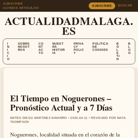
SUBSCRIBE
BUSCAR
SUBSCRIBE
ULTIMOS ARTICULOS
ACTUALIDADMALAGA.
ES
I
SOBRE
CO
NUEST
PRIVA
POLITICA
B
B
N
NOSOT
NT
RA
CY
DE
O
L
I
ROS
AC
HISTOR
POLIC
COOKIES
L
O
C
TO
IA
Y
E
G
I
TI
O
N
El Tiempo en Noguerones –
Pronóstico Actual y a 7 Días
MATEO DIEGO MARTINEZ NAVARRO • 2026-04-11 • REVISADO POR MAYA
THOMPSON
Noguerones, localidad situada en el corazón de la