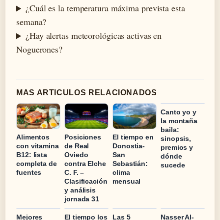
¿Cuál es la temperatura máxima prevista esta
semana?
¿Hay alertas meteorológicas activas en
Noguerones?
MAS ARTICULOS RELACIONADOS
Canto yo y
la montaña
baila:
Alimentos
Posiciones
El tiempo en
sinopsis,
con vitamina
de Real
Donostia-
premios y
B12: lista
Oviedo
San
dónde
completa de
contra Elche
Sebastián:
sucede
fuentes
C. F. –
clima
Clasificación
mensual
y análisis
jornada 31
Mejores
El tiempo los
Las 5
Nasser Al-