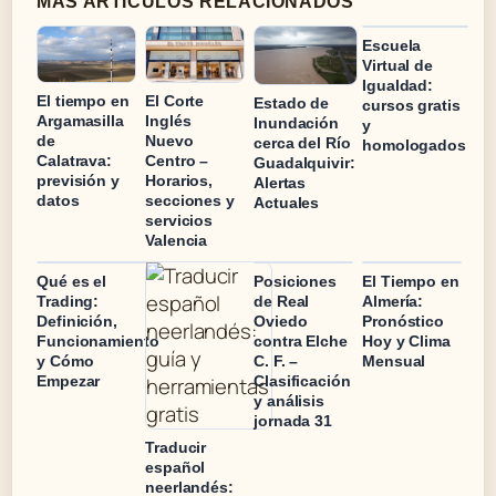
MAS ARTICULOS RELACIONADOS
Escuela
Virtual de
Igualdad:
El tiempo en
El Corte
Estado de
cursos gratis
Argamasilla
Inglés
Inundación
y
de
Nuevo
cerca del Río
homologados
Calatrava:
Centro –
Guadalquivir:
previsión y
Horarios,
Alertas
datos
secciones y
Actuales
servicios
Valencia
Qué es el
Posiciones
El Tiempo en
Trading:
de Real
Almería:
Definición,
Oviedo
Pronóstico
Funcionamiento
contra Elche
Hoy y Clima
y Cómo
C. F. –
Mensual
Empezar
Clasificación
y análisis
jornada 31
Traducir
español
neerlandés: