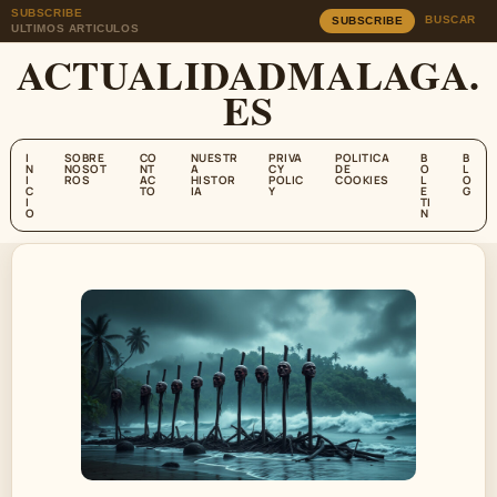
SUBSCRIBE
BUSCAR
SUBSCRIBE
ULTIMOS ARTICULOS
ACTUALIDADMALAGA.
ES
I
SOBRE
CO
NUESTR
PRIVA
POLITICA
B
B
N
NOSOT
NT
A
CY
DE
O
L
I
ROS
AC
HISTOR
POLIC
COOKIES
L
O
C
TO
IA
Y
E
G
I
TI
O
N