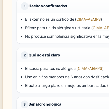
Hechos confirmados
1
Bilaxten no es un corticoide (
CIMA-AEMPS
)
Eficaz para rinitis alérgica y urticaria (
CIMA-A
No produce somnolencia significativa en la may
Qué no está claro
2
Eficacia para tos no alérgica (
CIMA-AEMPS
)
Uso en niños menores de 6 años con dosificac
Efecto a largo plazo en mujeres embarazadas
Señal cronológica
3