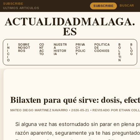
SUBSCRIBE
BUSCAR
SUBSCRIBE
ULTIMOS ARTICULOS
ACTUALIDADMALAGA.
ES
I
SOBRE
CO
NUESTR
PRIVA
POLITICA
B
B
N
NOSOT
NT
A
CY
DE
O
L
I
ROS
AC
HISTOR
POLIC
COOKIES
L
O
C
TO
IA
Y
E
G
I
TI
O
N
Bilaxten para qué sirve: dosis, efe
MATEO DIEGO MARTINEZ NAVARRO • 2026-05-21 • REVISADO POR ETHAN COLL
Si alguna vez has estornudado sin parar en plena 
razón aparente, seguramente ya te has preguntado