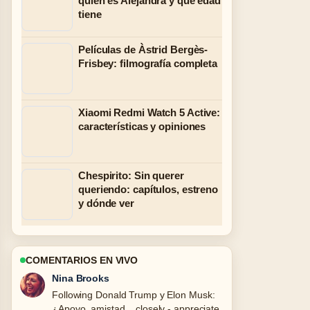
quién es Alejandra y qué edad
tiene
Películas de Àstrid Bergès-
Frisbey: filmografía completa
Xiaomi Redmi Watch 5 Active:
características y opiniones
Chespirito: Sin querer
queriendo: capítulos, estreno
y dónde ver
COMENTARIOS EN VIVO
Ren Sato
Useful context on Espanyol &#8211;
Celta: fecha, horario, TV y.... Please