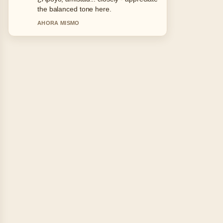
keep this live thread updated.
3 MIN ATRAS