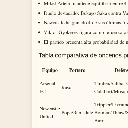
Mikel Arteta mantiene equilibrio entre 4
Duelo destacado: Bukayo Saka contra Va
Newcastle ha ganado 4 de sus últimas 5 v
Viktor Gyökeres figura como refuerzo of
El partido presenta alta probabilidad de 
Tabla comparativa de oncenos p
Equipo
Portero
Defen
Arsenal
Timber/Saliba, 
Raya
FC
Calafiori/Mosqu
Trippier/Livram
Newcastle
Pope/Ramsdale
Botman/Thiaw/S
United
Burn