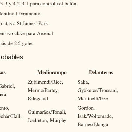
-3-3 y 4-2-3-1 para control del balón
lentino Livramento
isitas a St James’ Park
ensivo clave para Arsenal
más de 2.5 goles
robables
sas
Mediocampo
Delanteros
Zubimendi/Rice,
Saka,
Gabriel,
Merino/Partey,
Gyökeres/Trossard,
era
Ødegaard
Martinelli/Eze
ento,
Gordon,
Guimarães/Tonali,
chär/Hall,
Isak/Woltemade,
Joelinton, Murphy
Barnes/Elanga