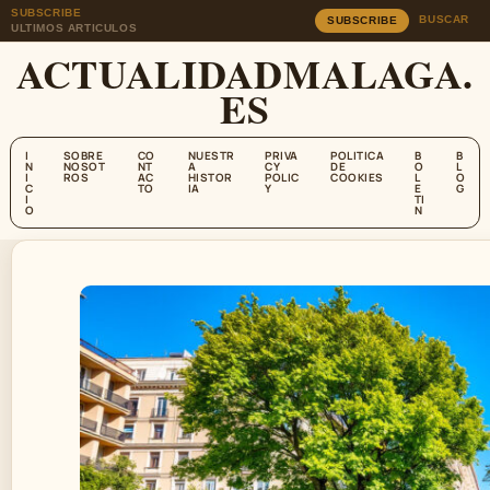
SUBSCRIBE
BUSCAR
SUBSCRIBE
ULTIMOS ARTICULOS
ACTUALIDADMALAGA.
ES
I
SOBRE
CO
NUESTR
PRIVA
POLITICA
B
B
N
NOSOT
NT
A
CY
DE
O
L
I
ROS
AC
HISTOR
POLIC
COOKIES
L
O
C
TO
IA
Y
E
G
I
TI
O
N