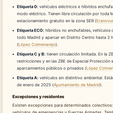
Etiqueta 0:
vehículos eléctricos e híbridos enchu
modo eléctrico. Tienen libre circulación por toda 
estacionamiento gratuito en la zona SER (
Eranovu
Etiqueta ECO:
híbridos no enchufables, vehículos 
todo Madrid y aparcar en Distrito Centro hasta 2 
(
López Colmenarejo
).
Etiqueta C y B:
tienen circulación limitada. En la 
restricciones y en las ZBE de Especial Protección
aparcamientos públicos o privados (
López Colmen
Etiqueta A:
vehículos sin distintivo ambiental. Est
de enero de 2025 (
Ayuntamiento de Madrid
).
Excepciones y residentes
Existen excepciones para determinados colectivos:
vehículos de emergencias y Fuerzas Armadas. Tamb