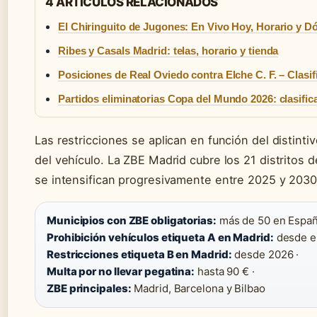
4 ARTICULOS RELACIONADOS
El Chiringuito de Jugones: En Vivo Hoy, Horario y D
Ribes y Casals Madrid: telas, horario y tienda
Posiciones de Real Oviedo contra Elche C. F. – Clasif
Partidos eliminatorias Copa del Mundo 2026: clasific
Las restricciones se aplican en función del distint
del vehículo. La ZBE Madrid cubre los 21 distritos d
se intensifican progresivamente entre 2025 y 2030
Municipios con ZBE obligatorias:
más de 50 en Españ
Prohibición vehículos etiqueta A en Madrid:
desde el
Restricciones etiqueta B en Madrid:
desde 2026 ·
Multa por no llevar pegatina:
hasta 90 € ·
ZBE principales:
Madrid, Barcelona y Bilbao