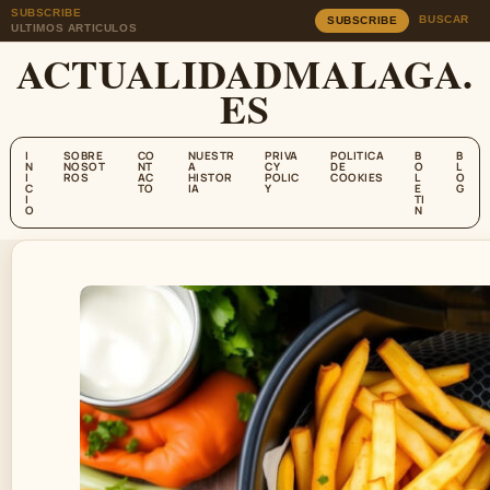
SUBSCRIBE
BUSCAR
SUBSCRIBE
ULTIMOS ARTICULOS
ACTUALIDADMALAGA.
ES
I
SOBRE
CO
NUESTR
PRIVA
POLITICA
B
B
N
NOSOT
NT
A
CY
DE
O
L
I
ROS
AC
HISTOR
POLIC
COOKIES
L
O
C
TO
IA
Y
E
G
I
TI
O
N