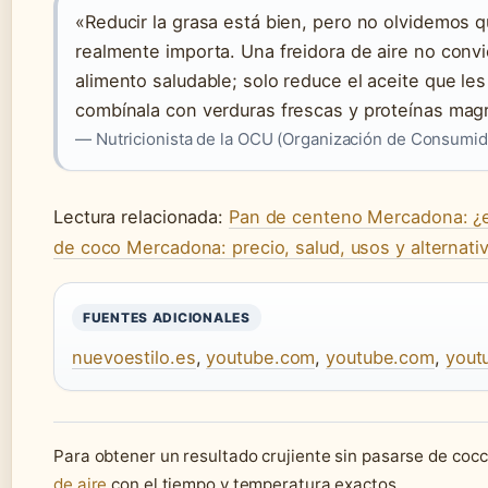
«Reducir la grasa está bien, pero no olvidemos q
realmente importa. Una freidora de aire no conv
alimento saludable; solo reduce el aceite que les
combínala con verduras frescas y proteínas mag
— Nutricionista de la OCU (Organización de Consumid
Lectura relacionada:
Pan de centeno Mercadona: ¿e
de coco Mercadona: precio, salud, usos y alternati
FUENTES ADICIONALES
nuevoestilo.es
,
youtube.com
,
youtube.com
,
yout
Para obtener un resultado crujiente sin pasarse de coc
de aire
con el tiempo y temperatura exactos.