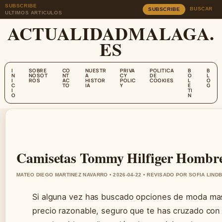
SUBSCRIBE
BUSCAR
SUBSCRIBE
ULTIMOS ARTICULOS
ACTUALIDADMALAGA.
ES
I
SOBRE
CO
NUESTR
PRIVA
POLITICA
B
B
N
NOSOT
NT
A
CY
DE
O
L
I
ROS
AC
HISTOR
POLIC
COOKIES
L
O
C
TO
IA
Y
E
G
I
TI
O
N
Camisetas Tommy Hilfiger Hombre:
MATEO DIEGO MARTINEZ NAVARRO • 2026-04-22 • REVISADO POR SOFIA LIND
Si alguna vez has buscado opciones de moda masc
precio razonable, seguro que te has cruzado con