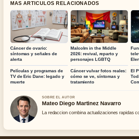
MAS ARTICULOS RELACIONADOS
Cáncer de ovario:
Malcolm in the Middle
Fun
síntomas y señales de
2026: revival, reparto y
tele
alerta
personajes LGBTQ
Ele
Películas y programas de
Cáncer vulvar fotos reales:
El 
TV de Eric Dane: legado y
cómo se ve, síntomas y
Toda
muerte
tratamiento
Com
SOBRE EL AUTOR
Mateo Diego Martinez Navarro
La redaccion combina actualizaciones rapidas co