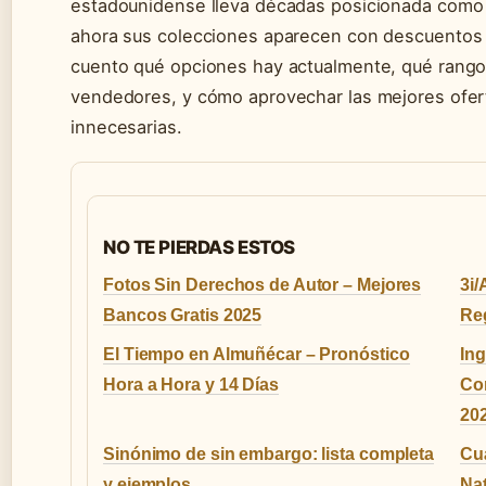
estadounidense lleva décadas posicionada como s
ahora sus colecciones aparecen con descuentos 
cuento qué opciones hay actualmente, qué rangos
vendedores, y cómo aprovechar las mejores ofer
innecesarias.
NO TE PIERDAS ESTOS
Fotos Sin Derechos de Autor – Mejores
3i/
Bancos Gratis 2025
Reg
El Tiempo en Almuñécar – Pronóstico
Ing
Hora a Hora y 14 Días
Com
20
Sinónimo de sin embargo: lista completa
Cuá
y ejemplos
Nat