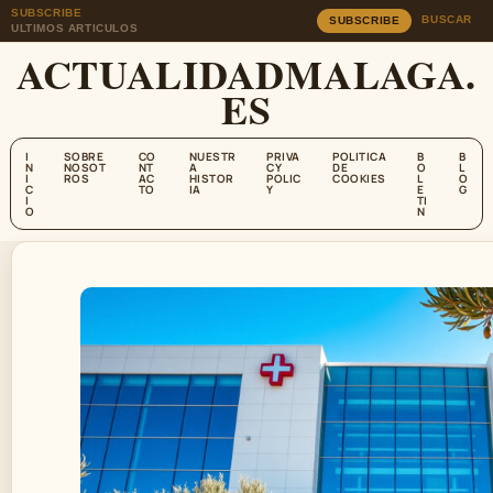
SUBSCRIBE
BUSCAR
SUBSCRIBE
ULTIMOS ARTICULOS
ACTUALIDADMALAGA.
ES
I
SOBRE
CO
NUESTR
PRIVA
POLITICA
B
B
N
NOSOT
NT
A
CY
DE
O
L
I
ROS
AC
HISTOR
POLIC
COOKIES
L
O
C
TO
IA
Y
E
G
I
TI
O
N