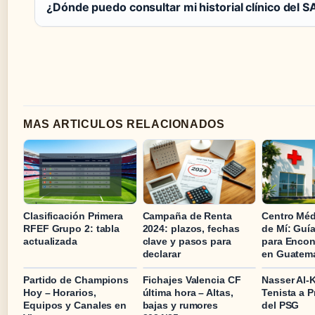
¿Dónde puedo consultar mi historial clínico del S
MAS ARTICULOS RELACIONADOS
Clasificación Primera
Campaña de Renta
Centro Méd
RFEF Grupo 2: tabla
2024: plazos, fechas
de Mí: Guí
actualizada
clave y pasos para
para Encont
declarar
en Guatem
Partido de Champions
Fichajes Valencia CF
Nasser Al-K
Hoy – Horarios,
última hora – Altas,
Tenista a P
Equipos y Canales en
bajas y rumores
del PSG