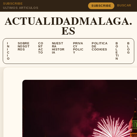
SUBSCRIBE
BUSCAR
SUBSCRIBE
ULTIMOS ARTICULOS
ACTUALIDADMALAGA.
ES
I
SOBRE
CO
NUEST
PRIVA
POLITICA
B
B
N
NOSOT
NT
RA
CY
DE
O
L
I
ROS
AC
HISTOR
POLIC
COOKIES
L
O
C
TO
IA
Y
E
G
I
TI
O
N