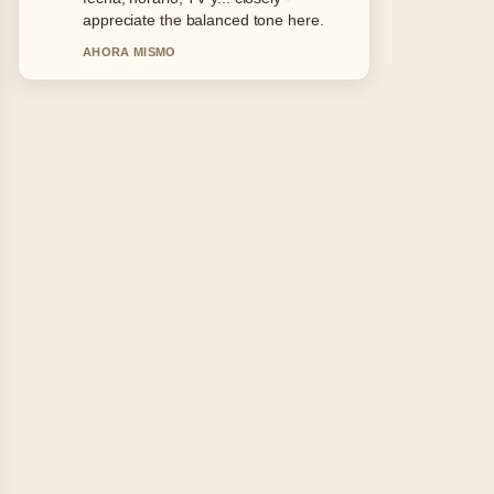
keep this live thread updated.
3 MIN ATRAS