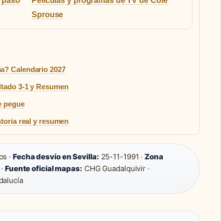
a paso
Películas y programas de TV de Cole
Sprouse
a? Calendario 2027
ltado 3-1 y Resumen
se pegue
toria real y resumen
os ·
Fecha desvío en Sevilla:
25-11-1991 ·
Zona
 ·
Fuente oficial mapas:
CHG Guadalquivir ·
dalucía