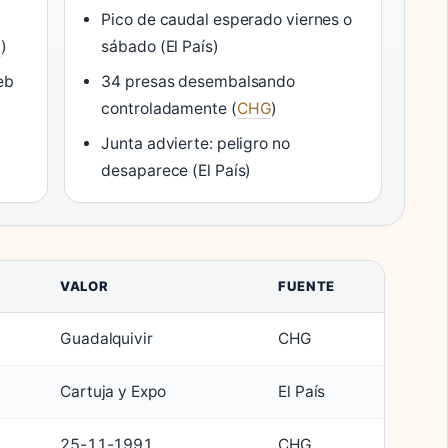
Pico de caudal esperado viernes o
l
)
sábado (El País)
eb
34 presas desembalsando
controladamente (
CHG
)
Junta advierte: peligro no
desaparece (El País)
VALOR
FUENTE
Guadalquivir
CHG
Cartuja y Expo
El País
25-11-1991
CHG