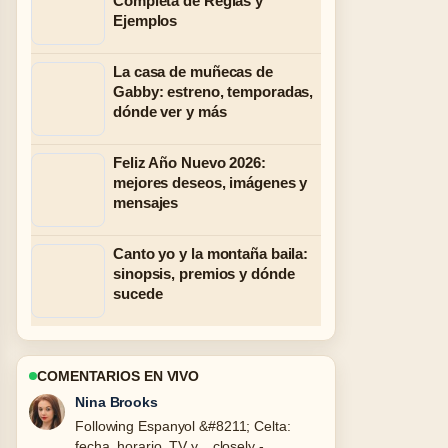
Completa de Reglas y
Ejemplos
La casa de muñecas de
Gabby: estreno, temporadas,
dónde ver y más
Feliz Año Nuevo 2026:
mejores deseos, imágenes y
mensajes
Canto yo y la montaña baila:
sinopsis, premios y dónde
sucede
COMENTARIOS EN VIVO
Ren Sato
Useful context on Vestidos de novia
sencillos: tendencias 2025 y.... Please