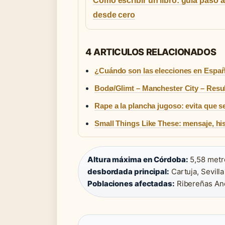
Cómo escribir un libro: guía paso 
desde cero
4 ARTICULOS RELACIONADOS
¿Cuándo son las elecciones en Españ
Bodø/Glimt – Manchester City – Resu
Rape a la plancha jugoso: evita que 
Small Things Like These: mensaje, his
Altura máxima en Córdoba:
5,58 metr
desbordada principal:
Cartuja, Sevilla
Poblaciones afectadas:
Ribereñas An