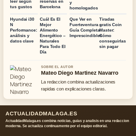
leer según
reservas en
y
tus gustos
Barcelona
homologados
Hyundai i30
Cuál Es El
Que Ver en
Tiradas
N
Mejor
Fuerteventura –
gratis Coin
Performance:
Alimento
Guía Completa
Master:
análisis y
Energético –
Imprescindibles
Cómo
datos clave
Naturales
conseguirlas
Para Todo El
sin pagar
Día
SOBRE EL AUTOR
Mateo Diego Martinez Navarro
La redaccion combina actualizaciones
rapidas con explicaciones claras.
ACTUALIDADMALAGA.ES
ActualidadMalaga.es combina noticias, guias y analisis en una redaccion
moderna. Se actualiza continuamente por el equipo editorial.