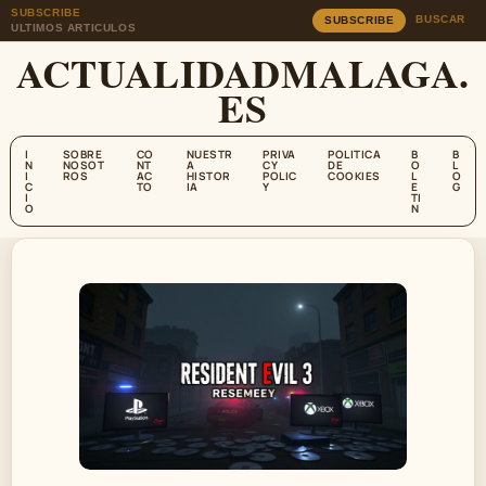
SUBSCRIBE
BUSCAR
SUBSCRIBE
ULTIMOS ARTICULOS
ACTUALIDADMALAGA.
ES
I
SOBRE
CO
NUESTR
PRIVA
POLITICA
B
B
N
NOSOT
NT
A
CY
DE
O
L
I
ROS
AC
HISTOR
POLIC
COOKIES
L
O
C
TO
IA
Y
E
G
I
TI
O
N