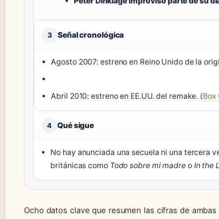
Peter Dinklage improvisó parte de su di
Señal cronológica
3
Agosto 2007: estreno en Reino Unido de la origi
Abril 2010: estreno en EE.UU. del remake. (
Box 
Qué sigue
4
No hay anunciada una secuela ni una tercera v
británicas como
Todo sobre mi madre
o
In the
Ocho datos clave que resumen las cifras de ambas 