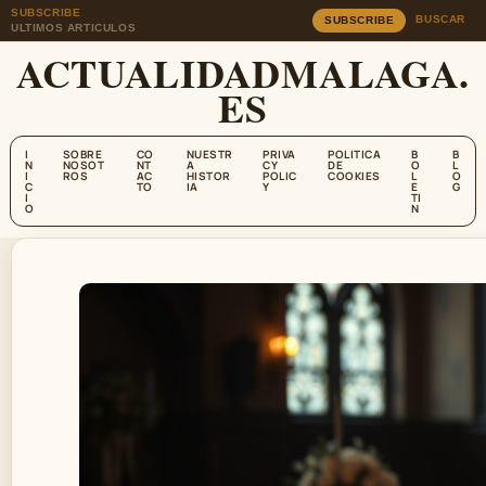
SUBSCRIBE
BUSCAR
SUBSCRIBE
ULTIMOS ARTICULOS
ACTUALIDADMALAGA.
ES
I
SOBRE
CO
NUESTR
PRIVA
POLITICA
B
B
N
NOSOT
NT
A
CY
DE
O
L
I
ROS
AC
HISTOR
POLIC
COOKIES
L
O
C
TO
IA
Y
E
G
I
TI
O
N