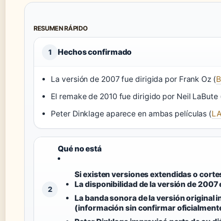
RESUMEN RÁPIDO
Hechos confirmado
1
La versión de 2007 fue dirigida por Frank Oz (
B
El remake de 2010 fue dirigido por Neil LaBute 
Peter Dinklage aparece en ambas películas (
L
Qué no está
Si existen versiones extendidas o cortes
La disponibilidad de la versión de 2007
2
La banda sonora de la versión original i
(información sin confirmar oficialment