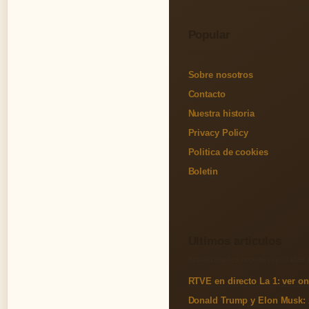
moderna. Se actualiza continuamen
Popular
Briefings diarios de redaccion y recu
Sobre nosotros
Contacto
Nuestra historia
Privacy Policy
Politica de cookies
Boletin
Ultimos articulos
Actualizaciones urgentes revisadas p
RTVE en directo La 1: ver onl
Donald Trump y Elon Musk: 