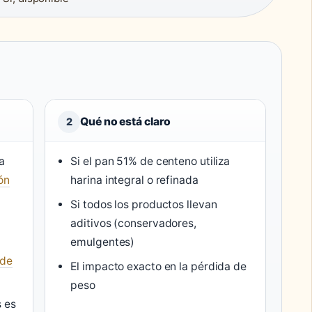
Qué no está claro
2
a
Si el pan 51% de centeno utiliza
ón
harina integral o refinada
Si todos los productos llevan
aditivos (conservadores,
emulgentes)
 de
El impacto exacto en la pérdida de
peso
s es