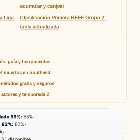
acumular y canjear
a Liga
Clasificación Primera RFEF Grupo 2:
tabla actualizada
és: guía y herramientas
 4 muertos en Southend
 métodos gratis y seguros
, actores y temporada 2
dado 55%:
55% ·
n 82%:
82% ·
g ·
:
Sí, disponible