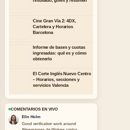
resultado, goles y resumen
Cine Gran Vía 2: 4DX,
Cartelera y Horarios
Barcelona
Informe de bases y cuotas
ingresadas: qué es y cómo
obtenerlo
El Corte Inglés Nuevo Centro
– Horarios, secciones y
servicios Valencia
COMENTARIOS EN VIVO
Adrian Wells
Strong breakdown on Cáncer de
ovario: síntomas y señales de.... This is