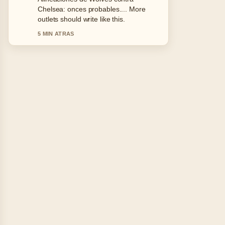
the clearest summary I have seen
today.
7 MIN ATRAS