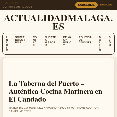
SUBSCRIBE
BUSCAR
SUBSCRIBE
ULTIMOS ARTICULOS
ACTUALIDADMALAGA.
ES
I
SOBRE
CO
NUESTR
PRIVA
POLITICA
B
B
N
NOSOT
NT
A
CY
DE
O
L
I
ROS
AC
HISTOR
POLIC
COOKIES
L
O
C
TO
IA
Y
E
G
I
TI
O
N
La Taberna del Puerto –
Auténtica Cocina Marinera en
El Candado
MATEO DIEGO MARTINEZ NAVARRO • 2026-04-06 • REVISADO POR
DANIEL MERCER