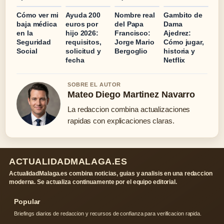
Cómo ver mi
Ayuda 200
Nombre real
Gambito de
baja médica
euros por
del Papa
Dama
en la
hijo 2026:
Francisco:
Ajedrez:
Seguridad
requisitos,
Jorge Mario
Cómo jugar,
Social
solicitud y
Bergoglio
historia y
fecha
Netflix
SOBRE EL AUTOR
Mateo Diego Martinez Navarro
La redaccion combina actualizaciones
rapidas con explicaciones claras.
ACTUALIDADMALAGA.ES
ActualidadMalaga.es combina noticias, guias y analisis en una redaccion
moderna. Se actualiza continuamente por el equipo editorial.
Popular
Briefings diarios de redaccion y recursos de confianza para verificacion rapida.