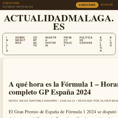
SUBSCRIBE
BUSCAR
SUBSCRIBE
ULTIMOS ARTICULOS
ACTUALIDADMALAGA.
ES
I
SOBRE
CO
NUESTR
PRIVA
POLITICA
B
B
N
NOSOT
NT
A
CY
DE
O
L
I
ROS
AC
HISTOR
POLIC
COOKIES
L
O
C
TO
IA
Y
E
G
I
TI
O
N
A qué hora es la Fórmula 1 – Hora
completo GP España 2024
MATEO DIEGO MARTINEZ NAVARRO • 2026-04-13 • REVISADO POR OLIVER BE
El Gran Premio de España de Fórmula 1 2024 se disputó e