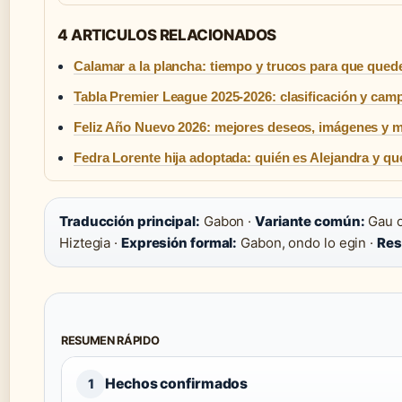
4 ARTICULOS RELACIONADOS
Calamar a la plancha: tiempo y trucos para que quede
Tabla Premier League 2025-2026: clasificación y ca
Feliz Año Nuevo 2026: mejores deseos, imágenes y 
Fedra Lorente hija adoptada: quién es Alejandra y qu
Traducción principal:
Gabon ·
Variante común:
Gau o
Hiztegia ·
Expresión formal:
Gabon, ondo lo egin ·
Res
RESUMEN RÁPIDO
Hechos confirmados
1