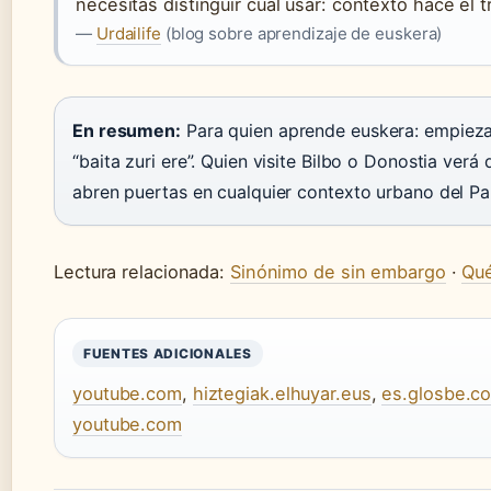
necesitas distinguir cuál usar: contexto hace el t
—
Urdailife
(blog sobre aprendizaje de euskera)
En resumen:
Para quien aprende euskera: empiez
“baita zuri ere”. Quien visite Bilbo o Donostia ver
abren puertas en cualquier contexto urbano del Pa
Lectura relacionada:
Sinónimo de sin embargo
·
Qué
FUENTES ADICIONALES
youtube.com
,
hiztegiak.elhuyar.eus
,
es.glosbe.c
youtube.com