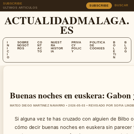
SUBSCRIBE
BUSCAR
SUBSCRIBE
ULTIMOS ARTICULOS
ACTUALIDADMALAGA.
ES
I
SOBRE
CO
NUEST
PRIVA
POLITICA
B
B
N
NOSOT
NT
RA
CY
DE
O
L
I
ROS
AC
HISTOR
POLIC
COOKIES
L
O
C
TO
IA
Y
E
G
I
TI
O
N
Buenas noches en euskera: Gabon 
MATEO DIEGO MARTINEZ NAVARRO • 2026-05-03 • REVISADO POR SOFIA LIND
Si alguna vez te has cruzado con alguien de Bilbo 
cómo decir buenas noches en euskera sin parecer t