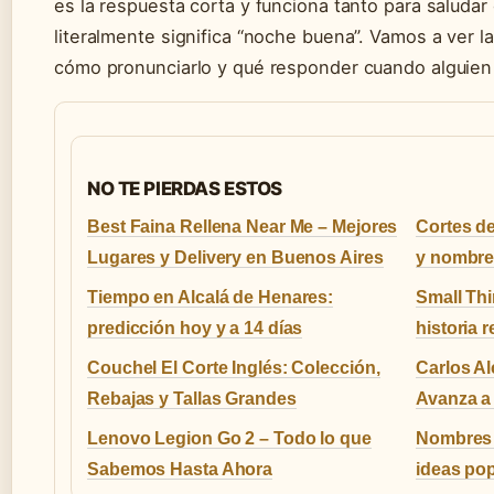
es la respuesta corta y funciona tanto para salud
literalmente significa “noche buena”. Vamos a ver l
cómo pronunciarlo y qué responder cuando alguien te
NO TE PIERDAS ESTOS
Best Faina Rellena Near Me – Mejores
Cortes de
Lugares y Delivery en Buenos Aires
y nombre
Tiempo en Alcalá de Henares:
Small Thi
predicción hoy y a 14 días
historia 
Couchel El Corte Inglés: Colección,
Carlos Al
Rebajas y Tallas Grandes
Avanza a
Lenovo Legion Go 2 – Todo lo que
Nombres 
Sabemos Hasta Ahora
ideas pop