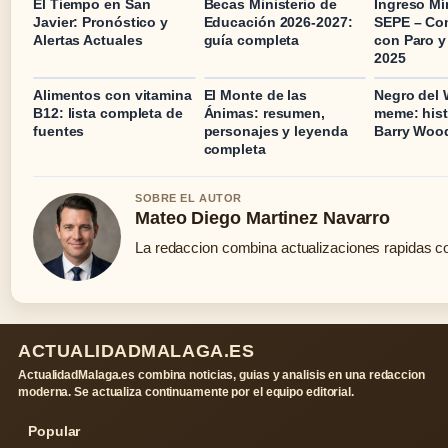
El Tiempo en San
Becas Ministerio de
Ingreso Mí
Javier: Pronóstico y
Educación 2026-2027:
SEPE – Com
Alertas Actuales
guía completa
con Paro y
2025
Alimentos con vitamina
El Monte de las
Negro del
B12: lista completa de
Ánimas: resumen,
meme: hist
fuentes
personajes y leyenda
Barry Woo
completa
SOBRE EL AUTOR
Mateo Diego Martinez Navarro
La redaccion combina actualizaciones rapidas co
ACTUALIDADMALAGA.ES
ActualidadMalaga.es combina noticias, guias y analisis en una redaccion
moderna. Se actualiza continuamente por el equipo editorial.
Popular