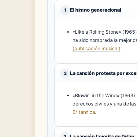
El himno generacional
1
«Like a Rolling Stone» (196
ha sido nombrada la mejor c
(publicación musical)
La canción protesta por exce
2
«Blowin’ in the Wind» (1963)
derechos civiles y una de la
Britannica
.
La canción favorita de Dylan
3