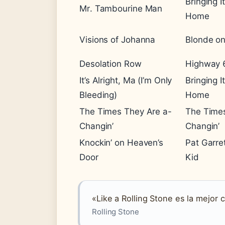
Bringing I
Mr. Tambourine Man
Home
Visions of Johanna
Blonde on
Desolation Row
Highway 6
It’s Alright, Ma (I’m Only
Bringing I
Bleeding)
Home
The Times They Are a-
The Times
Changin’
Changin’
Knockin’ on Heaven’s
Pat Garret
Door
Kid
«Like a Rolling Stone es la mejor
Rolling Stone