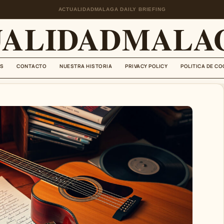
ACTUALIDADMALAGA DAILY BRIEFING
UALIDADMALAG
S
CONTACTO
NUESTRA HISTORIA
PRIVACY POLICY
POLITICA DE CO