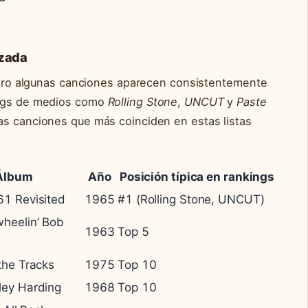
izada
, pero algunas canciones aparecen consistentemente
ings de medios como
Rolling Stone
,
UNCUT
y
Paste
 las canciones que más coinciden en estas listas
Álbum
Año
Posición típica en rankings
1 Revisited
1965
#1 (Rolling Stone, UNCUT)
heelin’ Bob
1963
Top 5
the Tracks
1975
Top 10
ley Harding
1968
Top 10