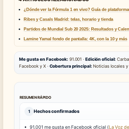
¿Dónde ver la Fórmula 1 en vivo? Guía de plataform
Ribes y Casals Madrid: telas, horario y tienda
Partidos de Mundial Sub 20 2025: Resultados y Cale
Lamine Yamal fondo de pantalla: 4K, con la 10 y más
Me gusta en Facebook:
91.001 ·
Edición oficial:
Carbal
Facebook y X ·
Cobertura principal:
Noticias locales y
RESUMEN RÁPIDO
Hechos confirmados
1
91.001 me gusta en Facebook oficial (
La Voz de