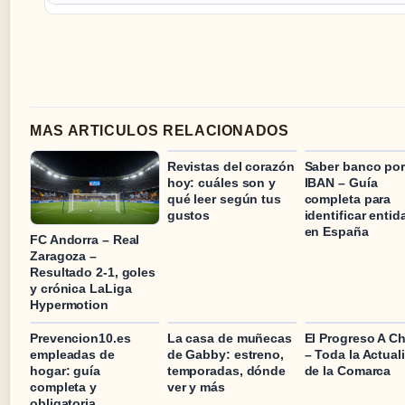
MAS ARTICULOS RELACIONADOS
Revistas del corazón
Saber banco po
hoy: cuáles son y
IBAN – Guía
qué leer según tus
completa para
gustos
identificar enti
en España
FC Andorra – Real
Zaragoza –
Resultado 2-1, goles
y crónica LaLiga
Hypermotion
Prevencion10.es
La casa de muñecas
El Progreso A Ch
empleadas de
de Gabby: estreno,
– Toda la Actual
hogar: guía
temporadas, dónde
de la Comarca
completa y
ver y más
obligatoria