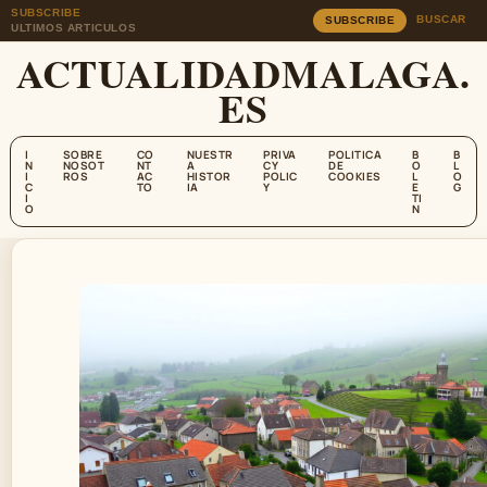
SUBSCRIBE
BUSCAR
SUBSCRIBE
ULTIMOS ARTICULOS
ACTUALIDADMALAGA.
ES
I
SOBRE
CO
NUESTR
PRIVA
POLITICA
B
B
N
NOSOT
NT
A
CY
DE
O
L
I
ROS
AC
HISTOR
POLIC
COOKIES
L
O
C
TO
IA
Y
E
G
I
TI
O
N