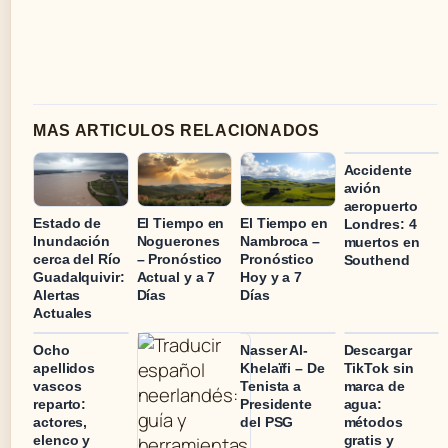
MAS ARTICULOS RELACIONADOS
Accidente
avión
aeropuerto
Estado de
El Tiempo en
El Tiempo en
Londres: 4
Inundación
Noguerones
Nambroca –
muertos en
cerca del Río
– Pronóstico
Pronóstico
Southend
Guadalquivir:
Actual y a 7
Hoy y a 7
Alertas
Días
Días
Actuales
Ocho
Nasser Al-
Descargar
apellidos
Khelaïfi – De
TikTok sin
vascos
Tenista a
marca de
reparto:
Presidente
agua:
actores,
del PSG
métodos
elenco y
gratis y