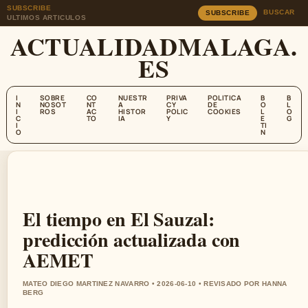
SUBSCRIBE
BUSCAR
SUBSCRIBE
ULTIMOS ARTICULOS
ACTUALIDADMALAGA.
ES
I
SOBRE
CO
NUESTR
PRIVA
POLITICA
B
B
N
NOSOT
NT
A
CY
DE
O
L
I
ROS
AC
HISTOR
POLIC
COOKIES
L
O
C
TO
IA
Y
E
G
I
TI
O
N
El tiempo en El Sauzal:
predicción actualizada con
AEMET
MATEO DIEGO MARTINEZ NAVARRO • 2026-06-10 • REVISADO POR HANNA
BERG