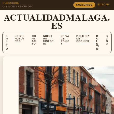
SUBSCRIBE
BUSCAR
SUBSCRIBE
ULTIMOS ARTICULOS
ACTUALIDADMALAGA.
ES
I
SOBRE
CO
NUEST
PRIVA
POLITICA
B
B
N
NOSOT
NT
RA
CY
DE
O
L
I
ROS
AC
HISTOR
POLIC
COOKIES
L
O
C
TO
IA
Y
E
G
I
TI
O
N