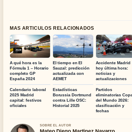
MAS ARTICULOS RELACIONADOS
A qué hora es la
El tiempo en El
Accidente Madrid
Fórmula 1 – Horario
Sauzal: predicción
hoy última hora:
completo GP
actualizada con
noticias y
España 2024
AEMET
actualizaciones
Calendario laboral
Estadísticas
Partidos
2025 Madrid
Borussia Dortmund
eliminatorias Cop
capital: festivos
contra Lille OSC:
del Mundo 2026:
oficiales
Historial 2025
clasificación y
fechas
SOBRE EL AUTOR
Mateo Diego Martinez Navarro