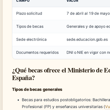
CAMPO
VALOR
Plazo solicitud
7 de abril al 19 de may
Tipos de becas
Generales y de apoyo e
Sede electrónica
sede.educacion.gob.es
Documentos requeridos
DNI o NIE en vigor con 
¿Qué becas ofrece el Ministerio de E
España?
Tipos de becas generales
Becas para estudios postobligatorios: Bachiller
Profesional (FP) y enseñanzas universitarias (
Vu