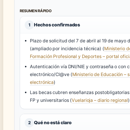
RESUMEN RÁPIDO
Hechos confirmados
1
Plazo de solicitud del 7 de abril al 19 de mayo
(ampliado por incidencia técnica) (
Ministerio 
Formación Profesional y Deportes – portal ofici
Autenticación vía DNI/NIE y contraseña o con c
electrónico/Cl@ve (
Ministerio de Educación – 
electrónica
)
Las becas cubren enseñanzas postobligatorias: 
FP y universitarios (
Vuelarioja – diario regional
)
Qué no está claro
2