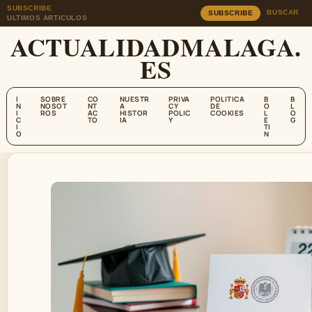
SUBSCRIBE
BUSCAR
SUBSCRIBE
ULTIMOS ARTICULOS
ACTUALIDADMALAGA.
ES
I
SOBRE
CO
NUESTR
PRIVA
POLITICA
B
B
N
NOSOT
NT
A
CY
DE
O
L
I
ROS
AC
HISTOR
POLIC
COOKIES
L
O
C
TO
IA
Y
E
G
I
TI
O
N