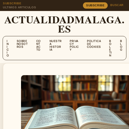
SUBSCRIBE
BUSCAR
SUBSCRIBE
ULTIMOS ARTICULOS
ACTUALIDADMALAGA.
ES
I
SOBRE
CO
NUESTR
PRIVA
POLITICA
B
B
N
NOSOT
NT
A
CY
DE
O
L
I
ROS
AC
HISTOR
POLIC
COOKIES
L
O
C
TO
IA
Y
E
G
I
TI
O
N