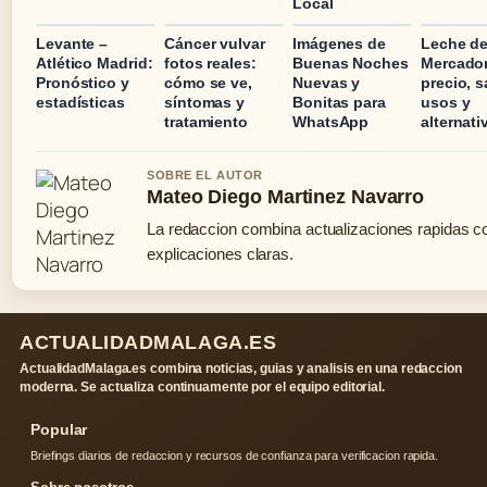
Local
Levante –
Cáncer vulvar
Imágenes de
Leche d
Atlético Madrid:
fotos reales:
Buenas Noches
Mercado
Pronóstico y
cómo se ve,
Nuevas y
precio, s
estadísticas
síntomas y
Bonitas para
usos y
tratamiento
WhatsApp
alternati
SOBRE EL AUTOR
Mateo Diego Martinez Navarro
La redaccion combina actualizaciones rapidas c
explicaciones claras.
ACTUALIDADMALAGA.ES
ActualidadMalaga.es combina noticias, guias y analisis en una redaccion
moderna. Se actualiza continuamente por el equipo editorial.
Popular
Briefings diarios de redaccion y recursos de confianza para verificacion rapida.