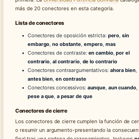
más de 20 conectores en esta categoría.
Lista de conectores
Conectores de oposición estricta:
pero
,
sin
embargo
,
no obstante
,
empero
,
mas
Conectores de contraste:
en cambio
,
por el
contrario
,
al contrario
,
de lo contrario
Conectores contraargumentativos:
ahora bien
,
antes bien
,
en contraste
Conectores concessivos:
aunque
,
aun cuando
,
pese a que
,
a pesar de que
Conectores de cierre
Los conectores de cierre cumplen la función de cer
o resumir un argumento-presentando la consecuen
final tras una cadena de razonamientos. Incluyen
p