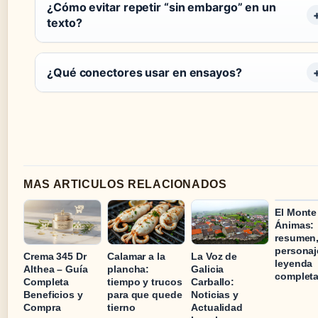
¿Cómo evitar repetir “sin embargo” en un
texto?
¿Qué conectores usar en ensayos?
MAS ARTICULOS RELACIONADOS
El Monte
Ánimas:
resumen
personaj
Crema 345 Dr
Calamar a la
La Voz de
leyenda
Althea – Guía
plancha:
Galicia
complet
Completa
tiempo y trucos
Carballo:
Beneficios y
para que quede
Noticias y
Compra
tierno
Actualidad