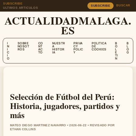
SUBSCRIBE
BUSCAR
SUBSCRIBE
ULTIMOS ARTICULOS
ACTUALIDADMALAGA.
ES
I
SOBRE
CO
NUESTR
PRIVA
POLITICA
B
B
N
NOSOT
NT
A
CY
DE
O
L
I
ROS
AC
HISTOR
POLIC
COOKIES
L
O
C
TO
IA
Y
E
G
I
TI
O
N
Selección de Fútbol del Perú:
Historia, jugadores, partidos y
más
MATEO DIEGO MARTINEZ NAVARRO • 2026-06-22 • REVISADO POR
ETHAN COLLINS