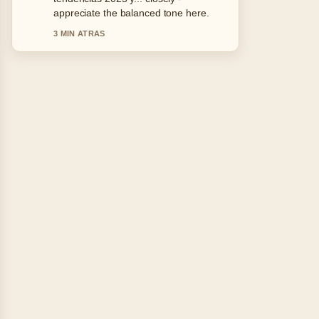
this live thread updated.
5 MIN ATRAS