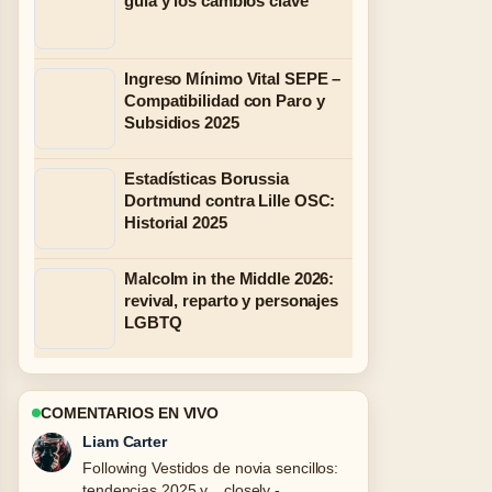
guía y los cambios clave
Ingreso Mínimo Vital SEPE –
Compatibilidad con Paro y
Subsidios 2025
Estadísticas Borussia
Dortmund contra Lille OSC:
Historial 2025
Malcolm in the Middle 2026:
revival, reparto y personajes
LGBTQ
COMENTARIOS EN VIVO
Maja Eriksson
Useful context on Donald Trump y Elon
Musk: ¿Apoyo, amistad.... Please keep