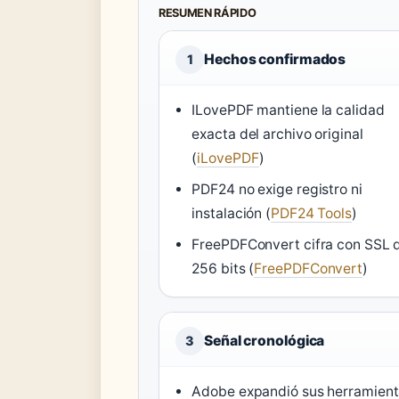
RESUMEN RÁPIDO
Hechos confirmados
1
ILovePDF mantiene la calidad
exacta del archivo original
(
iLovePDF
)
PDF24 no exige registro ni
instalación (
PDF24 Tools
)
FreePDFConvert cifra con SSL 
256 bits (
FreePDFConvert
)
Señal cronológica
3
Adobe expandió sus herramien