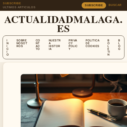
SUBSCRIBE
BUSCAR
SUBSCRIBE
ULTIMOS ARTICULOS
ACTUALIDADMALAGA.
ES
I
SOBRE
CO
NUESTR
PRIVA
POLITICA
B
B
N
NOSOT
NT
A
CY
DE
O
L
I
ROS
AC
HISTOR
POLIC
COOKIES
L
O
C
TO
IA
Y
E
G
I
TI
O
N