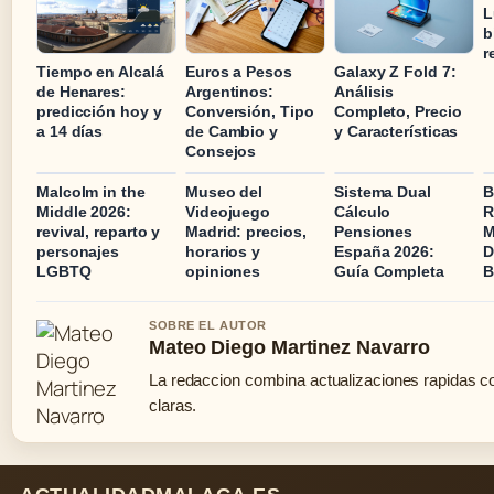
L
b
r
Tiempo en Alcalá
Euros a Pesos
Galaxy Z Fold 7:
de Henares:
Argentinos:
Análisis
predicción hoy y
Conversión, Tipo
Completo, Precio
a 14 días
de Cambio y
y Características
Consejos
Malcolm in the
Museo del
Sistema Dual
B
Middle 2026:
Videojuego
Cálculo
R
revival, reparto y
Madrid: precios,
Pensiones
M
personajes
horarios y
España 2026:
D
LGBTQ
opiniones
Guía Completa
B
SOBRE EL AUTOR
Mateo Diego Martinez Navarro
La redaccion combina actualizaciones rapidas c
claras.