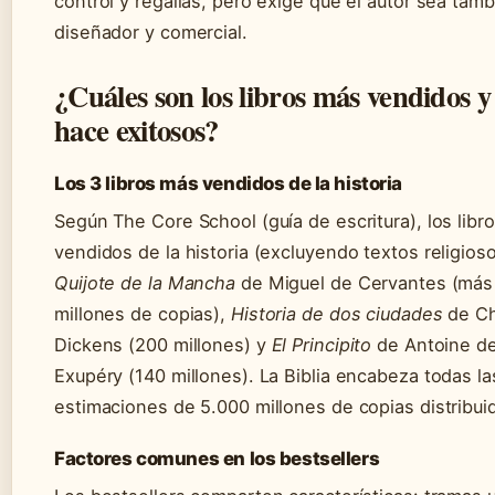
control y regalías, pero exige que el autor sea tamb
diseñador y comercial.
¿Cuáles son los libros más vendidos y
hace exitosos?
Los 3 libros más vendidos de la historia
Según The Core School (guía de escritura), los libr
vendidos de la historia (excluyendo textos religios
Quijote de la Mancha
de Miguel de Cervantes (más
millones de copias),
Historia de dos ciudades
de Ch
Dickens (200 millones) y
El Principito
de Antoine de
Exupéry (140 millones). La Biblia encabeza todas la
estimaciones de 5.000 millones de copias distribui
Factores comunes en los bestsellers