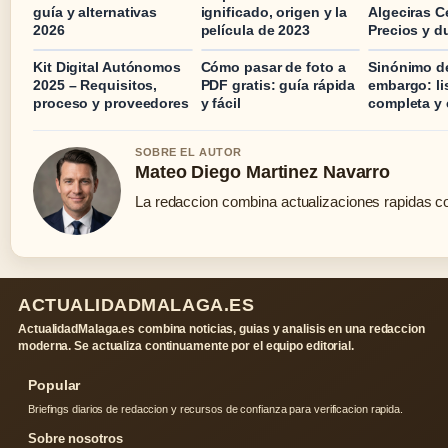
guía y alternativas
ignificado, origen y la
Algeciras C
2026
película de 2023
Precios y d
Kit Digital Autónomos
Cómo pasar de foto a
Sinónimo d
2025 – Requisitos,
PDF gratis: guía rápida
embargo: li
proceso y proveedores
y fácil
completa y
SOBRE EL AUTOR
Mateo Diego Martinez Navarro
La redaccion combina actualizaciones rapidas co
ACTUALIDADMALAGA.ES
ActualidadMalaga.es combina noticias, guias y analisis en una redaccion
moderna. Se actualiza continuamente por el equipo editorial.
Popular
Briefings diarios de redaccion y recursos de confianza para verificacion rapida.
Sobre nosotros