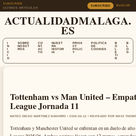
SUBSCRIBE
BUSCAR
SUBSCRIBE
ULTIMOS ARTICULOS
ACTUALIDADMALAGA.
ES
I
SOBRE
CO
NUEST
PRIVA
POLITICA
B
B
N
NOSOT
NT
RA
CY
DE
O
L
I
ROS
AC
HISTOR
POLIC
COOKIES
L
O
C
TO
IA
Y
E
G
I
TI
O
N
Tottenham vs Man United – Empate
League Jornada 11
MATEO DIEGO MARTINEZ NAVARRO • 2026-04-12 • REVISADO POR MAYA THOM
Tottenham y Manchester United se enfrentan en un duelo de alto 