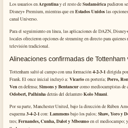
Argentina
Sudamérica
Los usuarios en
y el resto de
pudieron seg
Estados Unidos
Disney+ Premium, mientras que en
las opciones
canal Universo.
Para el seguimiento en línea, las aplicaciones de DAZN, Disney+
locales ofrecieron opciones de streaming en directo para quienes 
televisión tradicional.
Alineaciones confirmadas de Tottenham
4-2-3-1
Tottenham saltó al campo con una formación
dirigida po
Vicario
Porro, Rom
Frank. El once inicial incluyó a:
en portería;
Ven
Simons y Bentancur
en defensa;
como mediocampistas de 
Odobert, Palhinha
Kolo Muani
detrás del delantero
.
Por su parte, Manchester United, bajo la dirección de Rúben Am
3-4-2-1
Lammens
Shaw, Yoro y D
esquema
con:
bajo los palos;
Fernandes, Cunha, Dalot y Mbeumo
tres;
en el mediocampo; 