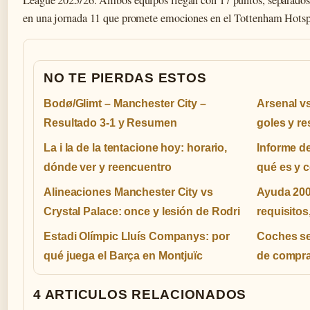
League 2025/26. Ambos equipos llegan con 17 puntos, separados p
en una jornada 11 que promete emociones en el Tottenham Hots
NO TE PIERDAS ESTOS
Bodø/Glimt – Manchester City –
Arsenal vs
Resultado 3-1 y Resumen
goles y r
La i la de la tentacione hoy: horario,
Informe d
dónde ver y reencuentro
qué es y 
Alineaciones Manchester City vs
Ayuda 200
Crystal Palace: once y lesión de Rodri
requisitos
Estadi Olímpic Lluís Companys: por
Coches s
qué juega el Barça en Montjuïc
de compra
4 ARTICULOS RELACIONADOS