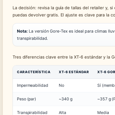
La decisión: revisa la guía de tallas del retailer y, s
puedas devolver gratis. El ajuste es clave para la c
Nota:
La versión Gore-Tex es ideal para climas lluv
transpirabilidad.
Tres diferencias clave entre la XT-6 estándar y la 
CARACTERÍSTICA
XT-6 ESTÁNDAR
XT-6 GO
Impermeabilidad
No
Sí (memb
Peso (par)
~340 g
~357 g (
Transpirabilidad
Alta
Media