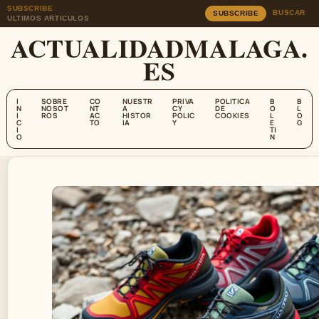
SUBSCRIBE
BUSCAR
SUBSCRIBE
ULTIMOS ARTICULOS
ACTUALIDADMALAGA.
ES
I
SOBRE
CO
NUESTR
PRIVA
POLITICA
B
B
N
NOSOT
NT
A
CY
DE
O
L
I
ROS
AC
HISTOR
POLIC
COOKIES
L
O
C
TO
IA
Y
E
G
I
TI
O
N