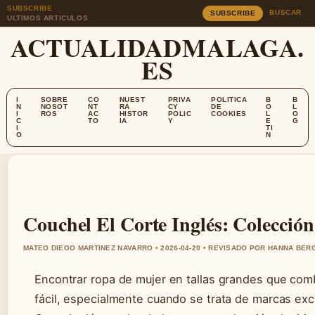
SUBSCRIBE
BUSCAR
SUBSCRIBE
ULTIMOS ARTICULOS
ACTUALIDADMALAGA.
ES
I
SOBRE
CO
NUEST
PRIVA
POLITICA
B
B
N
NOSOT
NT
RA
CY
DE
O
L
I
ROS
AC
HISTOR
POLIC
COOKIES
L
O
C
TO
IA
Y
E
G
I
TI
O
N
Couchel El Corte Inglés: Colección
MATEO DIEGO MARTINEZ NAVARRO • 2026-04-20 • REVISADO POR HANNA BER
Encontrar ropa de mujer en tallas grandes que comb
fácil, especialmente cuando se trata de marcas excl