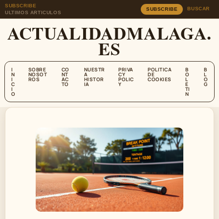
SUBSCRIBE
BUSCAR
SUBSCRIBE
ULTIMOS ARTICULOS
ACTUALIDADMALAGA.
ES
I
SOBRE
CO
NUESTR
PRIVA
POLITICA
B
B
N
NOSOT
NT
A
CY
DE
O
L
I
ROS
AC
HISTOR
POLIC
COOKIES
L
O
C
TO
IA
Y
E
G
I
TI
O
N