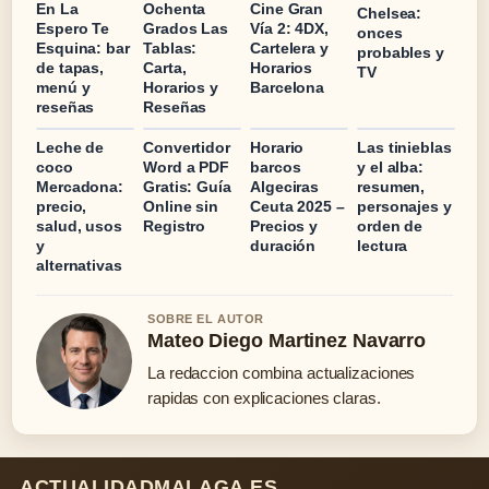
En La
Ochenta
Cine Gran
Chelsea:
Espero Te
Grados Las
Vía 2: 4DX,
onces
Esquina: bar
Tablas:
Cartelera y
probables y
de tapas,
Carta,
Horarios
TV
menú y
Horarios y
Barcelona
reseñas
Reseñas
Leche de
Convertidor
Horario
Las tinieblas
coco
Word a PDF
barcos
y el alba:
Mercadona:
Gratis: Guía
Algeciras
resumen,
precio,
Online sin
Ceuta 2025 –
personajes y
salud, usos
Registro
Precios y
orden de
y
duración
lectura
alternativas
SOBRE EL AUTOR
Mateo Diego Martinez Navarro
La redaccion combina actualizaciones
rapidas con explicaciones claras.
ACTUALIDADMALAGA.ES