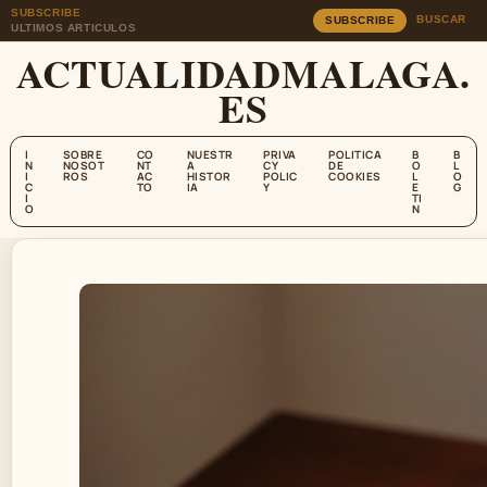
SUBSCRIBE
BUSCAR
SUBSCRIBE
ULTIMOS ARTICULOS
ACTUALIDADMALAGA.
ES
I
SOBRE
CO
NUESTR
PRIVA
POLITICA
B
B
N
NOSOT
NT
A
CY
DE
O
L
I
ROS
AC
HISTOR
POLIC
COOKIES
L
O
C
TO
IA
Y
E
G
I
TI
O
N