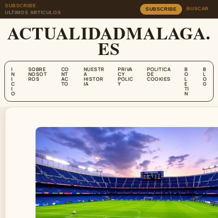
SUBSCRIBE
BUSCAR
SUBSCRIBE
ULTIMOS ARTICULOS
ACTUALIDADMALAGA.
ES
I
SOBRE
CO
NUESTR
PRIVA
POLITICA
B
B
N
NOSOT
NT
A
CY
DE
O
L
I
ROS
AC
HISTOR
POLIC
COOKIES
L
O
C
TO
IA
Y
E
G
I
TI
O
N