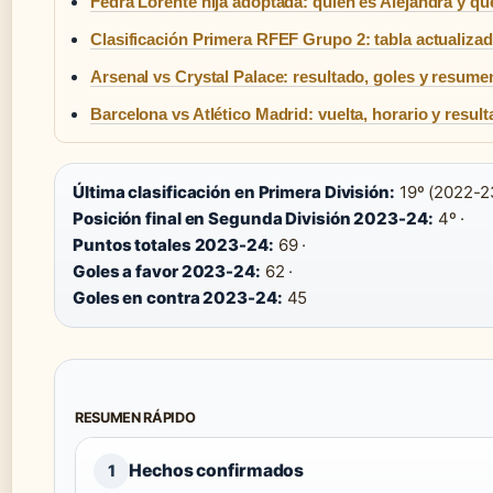
Fedra Lorente hija adoptada: quién es Alejandra y qu
Clasificación Primera RFEF Grupo 2: tabla actualiza
Arsenal vs Crystal Palace: resultado, goles y resume
Barcelona vs Atlético Madrid: vuelta, horario y resul
Última clasificación en Primera División:
19º (2022-23
Posición final en Segunda División 2023-24:
4º ·
Puntos totales 2023-24:
69 ·
Goles a favor 2023-24:
62 ·
Goles en contra 2023-24:
45
RESUMEN RÁPIDO
Hechos confirmados
1