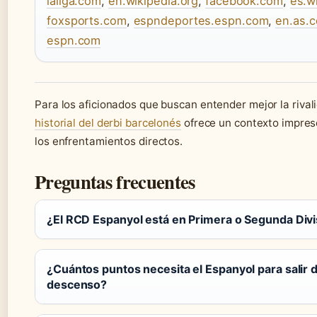
laliga.com
,
en.wikipedia.org
,
facebook.com
,
es.w
foxsports.com
,
espndeportes.espn.com
,
en.as.
espn.com
Para los aficionados que buscan entender mejor la rival
historial del derbi barcelonés
ofrece un contexto impres
los enfrentamientos directos.
Preguntas frecuentes
¿El RCD Espanyol está en Primera o Segunda Divi
¿Cuántos puntos necesita el Espanyol para salir d
descenso?