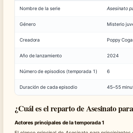
Nombre de la serie
Asesinato pa
Género
Misterio juve
Creadora
Poppy Coga
Año de lanzamiento
2024
Número de episodios (temporada 1)
6
Duración de cada episodio
45–55 minu
¿Cuál es el reparto de Asesinato para
Actores principales de la temporada 1
El elenco principal de
Asesinato para principiantes