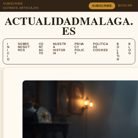
SUBSCRIBE
BUSCAR
SUBSCRIBE
ULTIMOS ARTICULOS
ACTUALIDADMALAGA.
ES
I
SOBRE
CO
NUESTR
PRIVA
POLITICA
B
B
N
NOSOT
NT
A
CY
DE
O
L
I
ROS
AC
HISTOR
POLIC
COOKIES
L
O
C
TO
IA
Y
E
G
I
TI
O
N