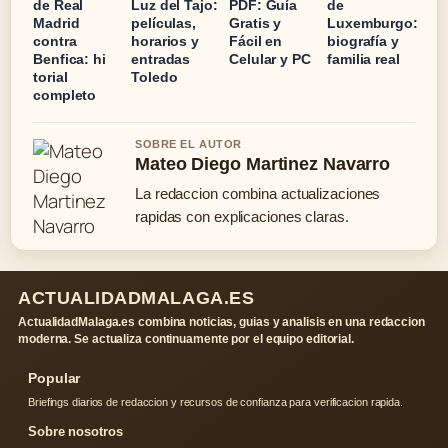
de Real
Luz del Tajo:
PDF: Guía
de
Madrid
películas,
Gratis y
Luxemburgo:
contra
horarios y
Fácil en
biografía y
Benfica: hi
entradas
Celular y PC
familia real
torial
Toledo
completo
SOBRE EL AUTOR
Mateo Diego Martinez Navarro
La redaccion combina actualizaciones
rapidas con explicaciones claras.
ACTUALIDADMALAGA.ES
ActualidadMalaga.es combina noticias, guias y analisis en una redaccion
moderna. Se actualiza continuamente por el equipo editorial.
Popular
Briefings diarios de redaccion y recursos de confianza para verificacion rapida.
Sobre nosotros