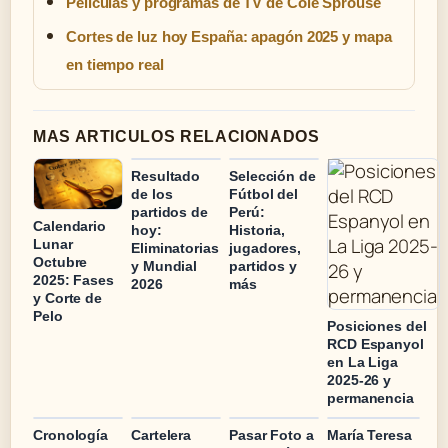
Películas y programas de TV de Cole Sprouse
Cortes de luz hoy España: apagón 2025 y mapa
en tiempo real
MAS ARTICULOS RELACIONADOS
Resultado
Selección de
de los
Fútbol del
partidos de
Perú:
Calendario
hoy:
Historia,
Lunar
Eliminatorias
jugadores,
Octubre
y Mundial
partidos y
2025: Fases
2026
más
y Corte de
Pelo
Posiciones del
RCD Espanyol
en La Liga
2025-26 y
permanencia
Cronología
Cartelera
Pasar Foto a
María Teresa