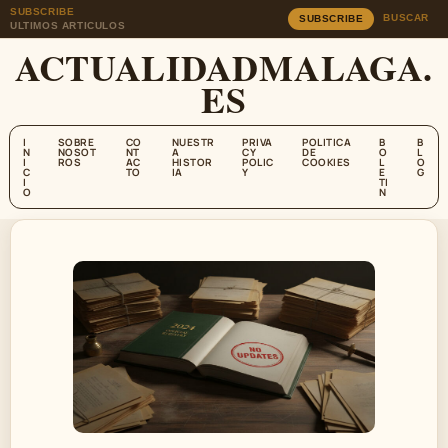
SUBSCRIBE
BUSCAR
SUBSCRIBE
ULTIMOS ARTICULOS
ACTUALIDADMALAGA.
ES
I
SOBRE
CO
NUESTR
PRIVA
POLITICA
B
B
N
NOSOT
NT
A
CY
DE
O
L
I
ROS
AC
HISTOR
POLIC
COOKIES
L
O
C
TO
IA
Y
E
G
I
TI
O
N