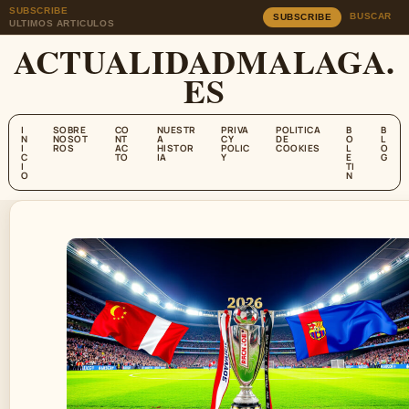
SUBSCRIBE
BUSCAR
SUBSCRIBE
ULTIMOS ARTICULOS
ACTUALIDADMALAGA.
ES
I
SOBRE
CO
NUESTR
PRIVA
POLITICA
B
B
N
NOSOT
NT
A
CY
DE
O
L
I
ROS
AC
HISTOR
POLIC
COOKIES
L
O
C
TO
IA
Y
E
G
I
TI
O
N