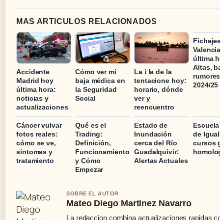
MAS ARTICULOS RELACIONADOS
Fichaje
Valenci
última h
Altas, b
Accidente
Cómo ver mi
La i la de la
rumore
Madrid hoy
baja médica en
tentacione hoy:
2024/25
última hora:
la Seguridad
horario, dónde
noticias y
Social
ver y
actualizaciones
reencuentro
Cáncer vulvar
Qué es el
Estado de
Escuela 
fotos reales:
Trading:
Inundación
de Igua
cómo se ve,
Definición,
cerca del Río
cursos g
síntomas y
Funcionamiento
Guadalquivir:
homolo
tratamiento
y Cómo
Alertas Actuales
Empezar
SOBRE EL AUTOR
Mateo Diego Martinez Navarro
La redaccion combina actualizaciones rapidas c