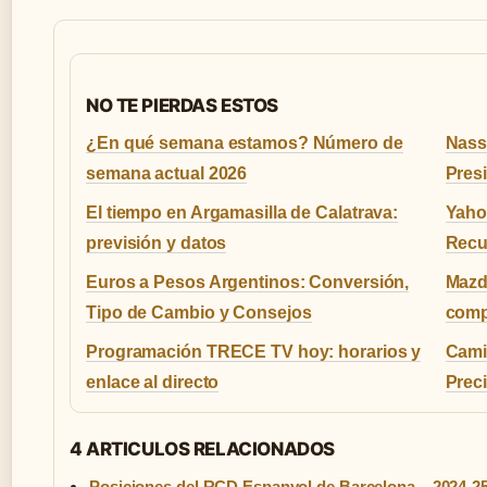
NO TE PIERDAS ESTOS
¿En qué semana estamos? Número de
Nasse
semana actual 2026
Pres
El tiempo en Argamasilla de Calatrava:
Yahoo
previsión y datos
Recu
Euros a Pesos Argentinos: Conversión,
Mazd
Tipo de Cambio y Consejos
comp
Programación TRECE TV hoy: horarios y
Cami
enlace al directo
Prec
4 ARTICULOS RELACIONADOS
Posiciones del RCD Espanyol de Barcelona – 2024-2