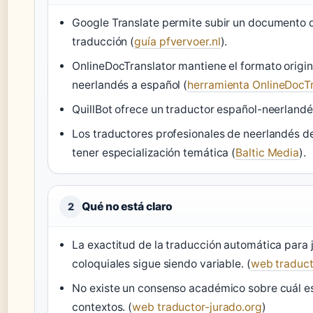
Google Translate permite subir un documento 
traducción (
guía pfvervoer.nl
).
OnlineDocTranslator mantiene el formato origin
neerlandés a español (
herramienta OnlineDocTr
QuillBot ofrece un traductor español-neerlandés
Los traductores profesionales de neerlandés d
tener especialización temática (
Baltic Media
).
Qué no está claro
2
La exactitud de la traducción automática para 
coloquiales sigue siendo variable. (
web traduct
No existe un consenso académico sobre cuál es 
contextos. (
web traductor-jurado.org
)