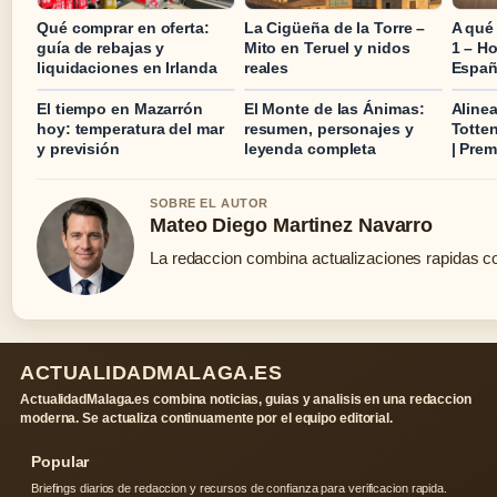
Qué comprar en oferta:
La Cigüeña de la Torre –
A qué
guía de rebajas y
Mito en Teruel y nidos
1 – H
liquidaciones en Irlanda
reales
Españ
El tiempo en Mazarrón
El Monte de las Ánimas:
Aline
hoy: temperatura del mar
resumen, personajes y
Totte
y previsión
leyenda completa
| Pre
SOBRE EL AUTOR
Mateo Diego Martinez Navarro
La redaccion combina actualizaciones rapidas co
ACTUALIDADMALAGA.ES
ActualidadMalaga.es combina noticias, guias y analisis en una redaccion
moderna. Se actualiza continuamente por el equipo editorial.
Popular
Briefings diarios de redaccion y recursos de confianza para verificacion rapida.