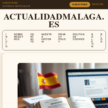
SUBSCRIBE
BUSCAR
SUBSCRIBE
ULTIMOS ARTICULOS
ACTUALIDADMALAGA.
ES
I
SOBRE
CO
NUESTR
PRIVA
POLITICA
B
B
N
NOSOT
NT
A
CY
DE
O
L
I
ROS
AC
HISTOR
POLIC
COOKIES
L
O
C
TO
IA
Y
E
G
I
TI
O
N