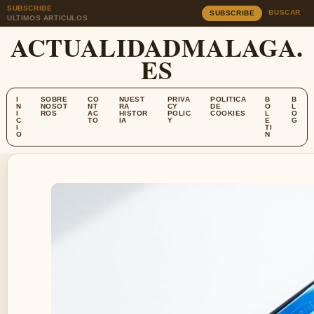
SUBSCRIBE
BUSCAR
SUBSCRIBE
ULTIMOS ARTICULOS
ACTUALIDADMALAGA.
ES
I
SOBRE
CO
NUEST
PRIVA
POLITICA
B
B
N
NOSOT
NT
RA
CY
DE
O
L
I
ROS
AC
HISTOR
POLIC
COOKIES
L
O
C
TO
IA
Y
E
G
I
TI
O
N