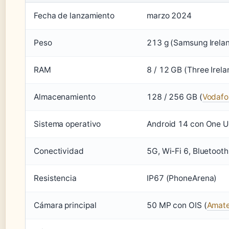
Fecha de lanzamiento
marzo 2024
Peso
213 g (Samsung Irela
RAM
8 / 12 GB (Three Irela
Almacenamiento
128 / 256 GB (
Vodafo
Sistema operativo
Android 14 con One UI
Conectividad
5G, Wi-Fi 6, Bluetooth
Resistencia
IP67 (PhoneArena)
Cámara principal
50 MP con OIS (
Amate