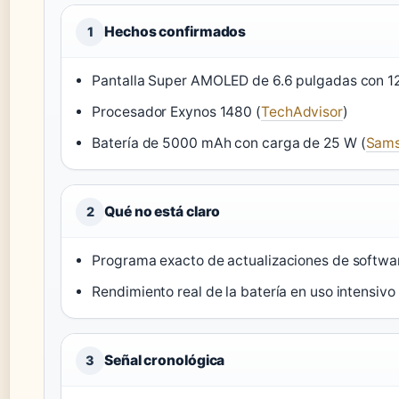
Hechos confirmados
1
Pantalla Super AMOLED de 6.6 pulgadas con 12
Procesador Exynos 1480 (
TechAdvisor
)
Batería de 5000 mAh con carga de 25 W (
Sams
Qué no está claro
2
Programa exacto de actualizaciones de softwar
Rendimiento real de la batería en uso intensiv
Señal cronológica
3