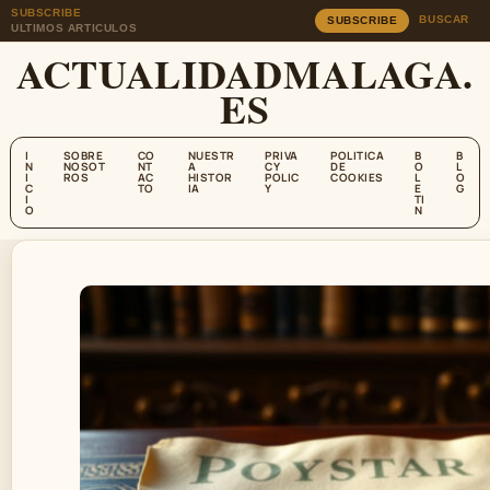
SUBSCRIBE
BUSCAR
SUBSCRIBE
ULTIMOS ARTICULOS
ACTUALIDADMALAGA.
ES
I
SOBRE
CO
NUESTR
PRIVA
POLITICA
B
B
N
NOSOT
NT
A
CY
DE
O
L
I
ROS
AC
HISTOR
POLIC
COOKIES
L
O
C
TO
IA
Y
E
G
I
TI
O
N