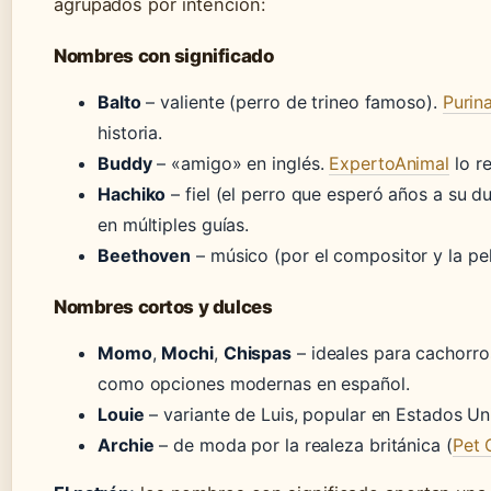
agrupados por intención:
Nombres con significado
Balto
– valiente (perro de trineo famoso).
Purin
historia.
Buddy
– «amigo» en inglés.
ExpertoAnimal
lo r
Hachiko
– fiel (el perro que esperó años a su d
en múltiples guías.
Beethoven
– músico (por el compositor y la pel
Nombres cortos y dulces
Momo
,
Mochi
,
Chispas
– ideales para cachorr
como opciones modernas en español.
Louie
– variante de Luis, popular en Estados Un
Archie
– de moda por la realeza británica (
Pet 