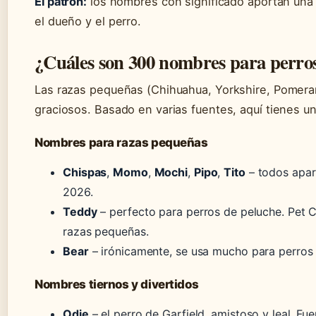
El patrón:
los nombres con significado aportan una
el dueño y el perro.
¿Cuáles son 300 nombres para perr
Las razas pequeñas (Chihuahua, Yorkshire, Pomeran
graciosos. Basado en varias fuentes, aquí tienes u
Nombres para razas pequeñas
Chispas
,
Momo
,
Mochi
,
Pipo
,
Tito
– todos apar
2026.
Teddy
– perfecto para perros de peluche. Pet Ci
razas pequeñas.
Bear
– irónicamente, se usa mucho para perros 
Nombres tiernos y divertidos
Odie
– el perro de Garfield, amistoso y leal. Fue