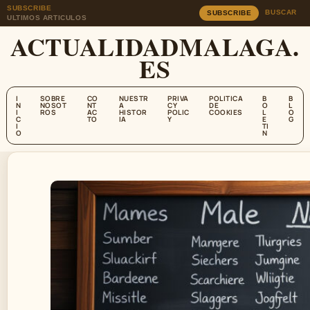
SUBSCRIBE
BUSCAR
SUBSCRIBE
ULTIMOS ARTICULOS
ACTUALIDADMALAGA.
ES
I
SOBRE
CO
NUESTR
PRIVA
POLITICA
B
B
N
NOSOT
NT
A
CY
DE
O
L
I
ROS
AC
HISTOR
POLIC
COOKIES
L
O
C
TO
IA
Y
E
G
I
TI
O
N