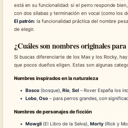
está en su funcionalidad: si el perro responde bie
con dos sílabas y terminación en vocal (como los d
El patrón:
la funcionalidad práctica del nombre pesa
de elegir.
¿Cuáles son nombres originales para
Si buscas diferenciarte de los Max y los Rocky, h
que pocos dueños eligen. Estas son algunas catego
Nombres inspirados en la naturaleza
Bosco
(bosque),
Río
,
Sol
– Rover España los inc
Lobo
,
Oso
– para perros grandes, con significad
Nombres de personajes de ficción
Mowgli
(El Libro de la Selva),
Morty
(Rick y Mor