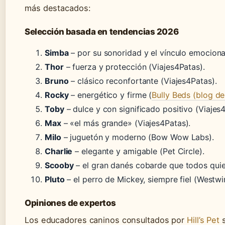
más destacados:
Selección basada en tendencias 2026
Simba
– por su sonoridad y el vínculo emocion
Thor
– fuerza y protección (Viajes4Patas).
Bruno
– clásico reconfortante (Viajes4Patas).
Rocky
– energético y firme (
Bully Beds (blog d
Toby
– dulce y con significado positivo (Viajes
Max
– «el más grande» (Viajes4Patas).
Milo
– juguetón y moderno (Bow Wow Labs).
Charlie
– elegante y amigable (Pet Circle).
Scooby
– el gran danés cobarde que todos quie
Pluto
– el perro de Mickey, siempre fiel (Westwi
Opiniones de expertos
Los educadores caninos consultados por
Hill’s Pet
s