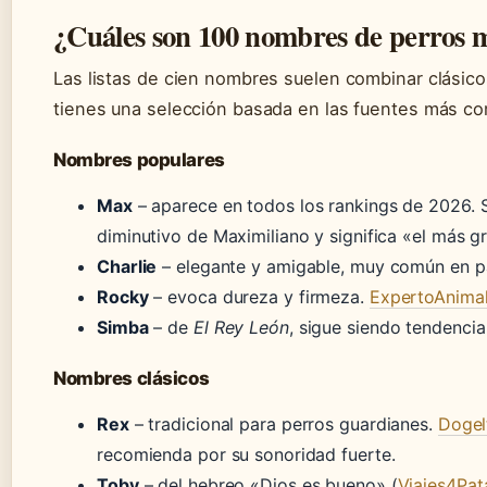
¿Cuáles son 100 nombres de perros 
Las listas de cien nombres suelen combinar clásico
tienes una selección basada en las fuentes más co
Nombres populares
Max
– aparece en todos los rankings de 2026.
diminutivo de Maximiliano y significa «el más g
Charlie
– elegante y amigable, muy común en pa
Rocky
– evoca dureza y firmeza.
ExpertoAnima
Simba
– de
El Rey León
, sigue siendo tendenci
Nombres clásicos
Rex
– tradicional para perros guardianes.
Dogel
recomienda por su sonoridad fuerte.
Toby
– del hebreo «Dios es bueno» (
Viajes4Pat