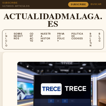
SUBSCRIBE
BUSCAR
SUBSCRIBE
ULTIMOS ARTICULOS
ACTUALIDADMALAGA.
ES
I
SOBRE
CO
NUESTR
PRIVA
POLITICA
B
B
N
NOSOT
NT
A
CY
DE
O
L
I
ROS
AC
HISTOR
POLIC
COOKIES
L
O
C
TO
IA
Y
E
G
I
TI
O
N