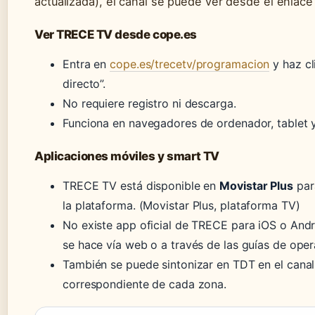
actualizada)
, el canal se puede ver desde el enlace 
Ver TRECE TV desde cope.es
Entra en
cope.es/trecetv/programacion
y haz cl
directo”.
No requiere registro ni descarga.
Funciona en navegadores de ordenador, tablet y
Aplicaciones móviles y smart TV
TRECE TV está disponible en
Movistar Plus
para
la plataforma.
(Movistar Plus, plataforma TV)
No existe app oficial de TRECE para iOS o Andr
se hace vía web o a través de las guías de oper
También se puede sintonizar en TDT en el canal
correspondiente de cada zona.